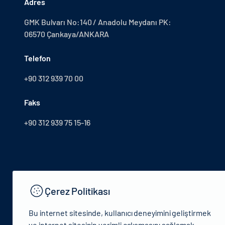
Adres
GMK Bulvarı No:140 / Anadolu Meydanı PK:
06570 Çankaya/ANKARA
Telefon
+90 312 939 70 00
Faks
+90 312 939 75 15-16
Çerez Politikası
Bu internet sitesinde, kullanıcı deneyimini geliştirmek
ve internet sitesinin verimli çalışmasını sağlamak