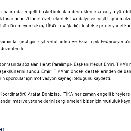
ın batısında engelli basketbolcuları destekleme amacıyla yürütül
k tasarlanan 20 adet özel tekerlekli sandalye ve çeşitli spor malz
ni sürdüremeyen takım, TİKA’nın sağladığı destekle profesyonel kar
amında, geçtiğimiz yıl vefat eden ve Paralimpik Federasyonu’n
 düzenlendi.
onrasında söz alan Herat Paralimpik Başkanı Mesut Emiri, TİKA’nın 
teşekkürlerini sundu. Emiri, TİKA’nın önceki desteklerinden de bah
rın sporcular için motivasyon kaynağı olduğunu kaydetti.
Koordinatörü Arafat Deniz ise, “TİKA her zaman engelli bireylere 
ndırılması ve yeteneklerini sergilemeleri bizler için mutluluk kaynağı
ber