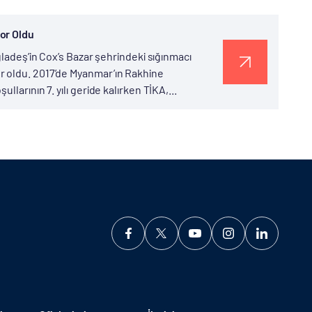
or Oldu
gladeş’in Cox’s Bazar şehrindeki sığınmacı
r oldu. 2017’de Myanmar’ın Rakhine
larının 7. yılı geride kalırken TİKA,...