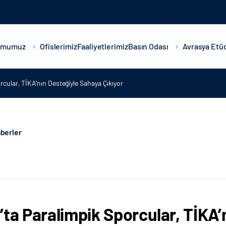
umumuz
Ofislerimiz
Faaliyetlerimiz
Basın Odası
Avrasya Etüd
rcular, TİKA’nın Desteğiyle Sahaya Çıkıyor
berler
’ta Paralimpik Sporcular, TİKA