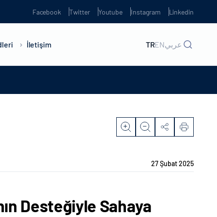
Facebook
Twitter
Youtube
Instagram
Linkedin
leri
İletişim
TR
EN
عربي
27 Şubat 2025
’nın Desteğiyle Sahaya