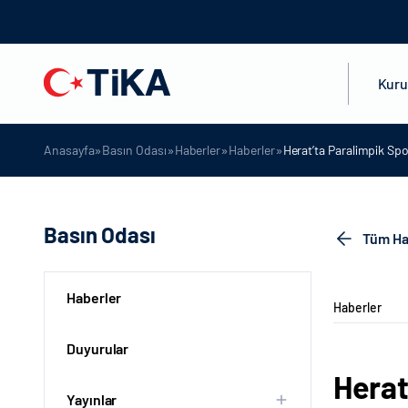
Kur
»
»
»
»
Anasayfa
Basın Odası
Haberler
Haberler
Herat’ta Paralimpik Spo
Basın Odası
Tüm Ha
Haberler
Haberler
Duyurular
Herat
Yayınlar