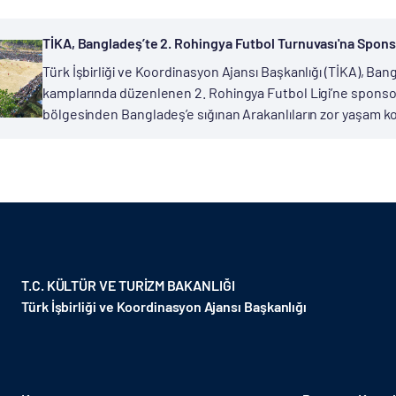
TİKA, Bangladeş’te 2. Rohingya Futbol Turnuvası'na Spons
Türk İşbirliği ve Koordinasyon Ajansı Başkanlığı (TİKA), Ban
kamplarında düzenlenen 2. Rohingya Futbol Ligi’ne sponso
bölgesinden Bangladeş’e sığınan Arakanlıların zor yaşam koşul
T.C. KÜLTÜR VE TURİZM BAKANLIĞI
Türk İşbirliği ve Koordinasyon Ajansı Başkanlığı