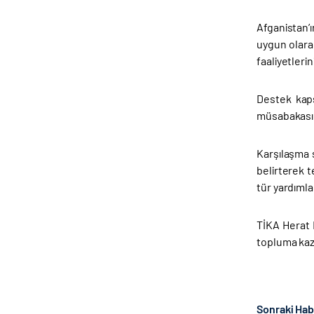
Afganistan’
uygun olara
faaliyetleri
Destek kaps
müsabakası
Karşılaşma s
belirterek 
tür yardımla
TİKA Herat 
topluma kaza
Sonraki Ha