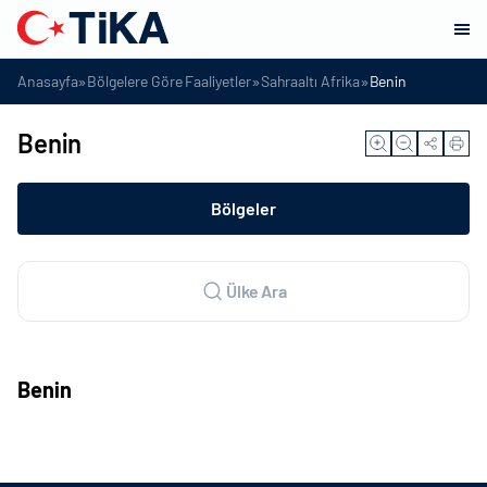
»
»
»
Anasayfa
Bölgelere Göre Faaliyetler
Sahraaltı Afrika
Benin
Benin
Bölgeler
Ülke Ara
Benin