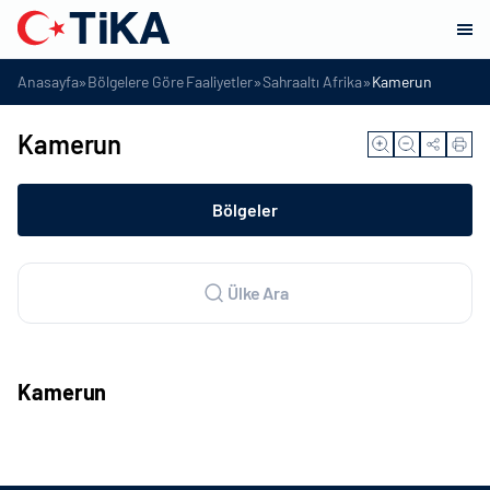
»
»
»
Anasayfa
Bölgelere Göre Faaliyetler
Sahraaltı Afrika
Kamerun
Kamerun
Bölgeler
Ülke Ara
Kamerun