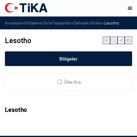
»
»
»
Anasayfa
Bölgelere Göre Faaliyetler
Sahraaltı Afrika
Lesotho
Lesotho
Bölgeler
Ülke Ara
Lesotho