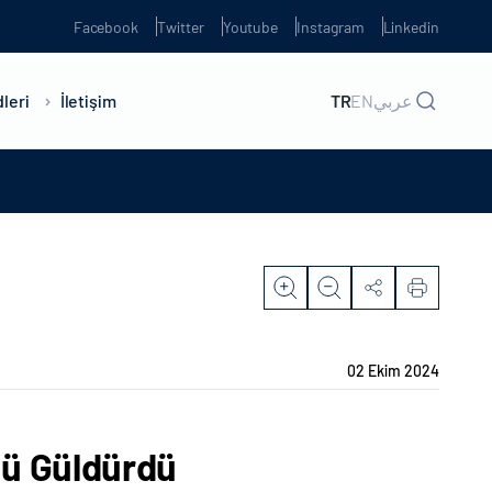
Facebook
Twitter
Youtube
Instagram
Linkedin
leri
İletişim
TR
EN
عربي
02 Ekim 2024
nü Güldürdü