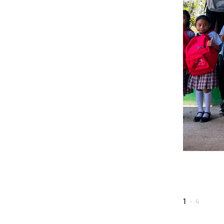
1
-
4