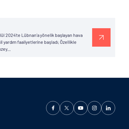
Eylül 2024’te Lübnan’a yönelik başlayan hava
l yardım faaliyetlerine başladı. Özellikle
zey...