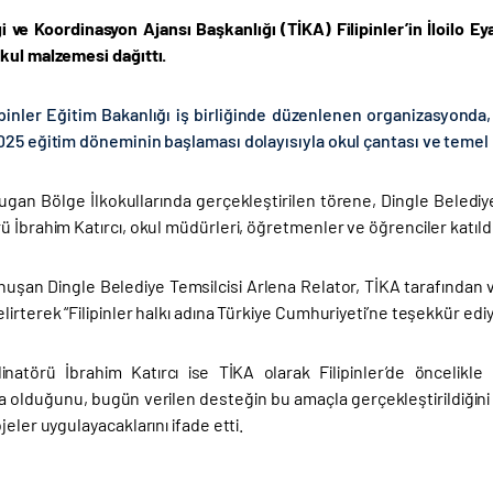
iği ve Koordinasyon Ajansı Başkanlığı (TİKA) Filipinler’in İloilo 
kul malzemesi dağıttı.
ipinler Eğitim Bakanlığı iş birliğinde düzenlenen organizasyonda
025 eğitim döneminin başlaması dolayısıyla okul çantası ve temel k
ugan Bölge İlkokullarında gerçekleştirilen törene, Dingle Belediy
 İbrahim Katırcı, okul müdürleri, öğretmenler ve öğrenciler katıldı
şan Dingle Belediye Temsilcisi Arlena Relator, TİKA tarafından ver
irterek “Filipinler halkı adına Türkiye Cumhuriyeti’ne teşekkür edi
natörü İbrahim Katırcı ise TİKA olarak Filipinler’de öncelikle h
a olduğunu, bugün verilen desteğin bu amaçla gerçekleştirildiğini 
jeler uygulayacaklarını ifade etti.