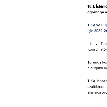
Türk İşbirl
öğrenciye o
TİKA ve Fil
için 2024-2
Libo ve Tab
Koordinatörü
Törende konu
olduğunu bel
TİKA Koordi
azaltılmasın
alanında pro