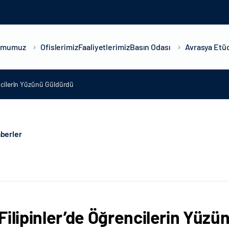
umumuz
Ofislerimiz
Faaliyetlerimiz
Basın Odası
Avrasya Etüd
encilerin Yüzünü Güldürdü
berler
Filipinler’de Öğrencilerin Yüzü