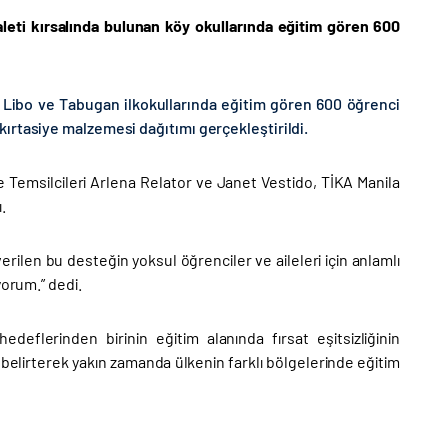
Eyaleti kırsalında bulunan köy okullarında eğitim gören 600
, Libo ve Tabugan ilkokullarında eğitim gören 600 öğrenci
ırtasiye malzemesi dağıtımı gerçekleştirildi.
e Temsilcileri Arlena Relator ve Janet Vestido, TİKA Manila
.
ilen bu desteğin yoksul öğrenciler ve aileleri için anlamlı
yorum.” dedi.
edeflerinden birinin eğitim alanında fırsat eşitsizliğinin
belirterek yakın zamanda ülkenin farklı bölgelerinde eğitim