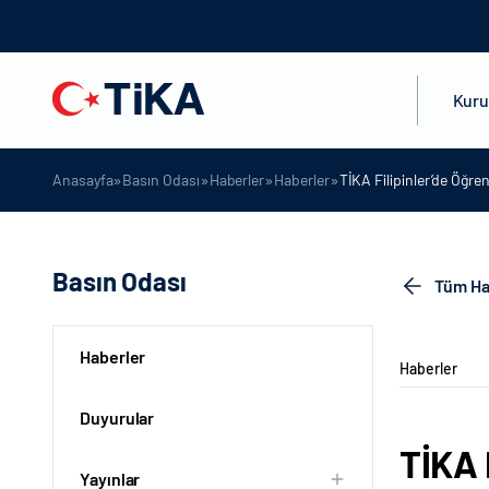
Kur
»
»
»
»
Anasayfa
Basın Odası
Haberler
Haberler
TİKA Filipinler’de Öğr
Basın Odası
Tüm Ha
Haberler
Haberler
Duyurular
TİKA 
Yayınlar