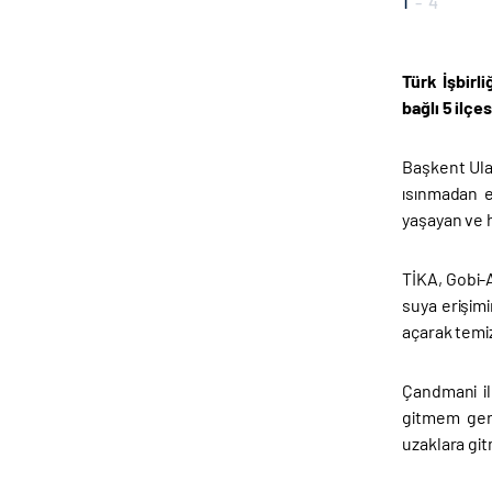
1
-
4
Türk İşbirl
bağlı 5 ilçe
Başkent Ula
ısınmadan e
yaşayan ve h
TİKA, Gobi-
suya erişim
açarak temiz
Çandmani il
gitmem gere
uzaklara gi