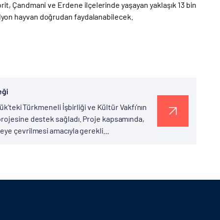
rit, Çandmani ve Erdene ilçelerinde yaşayan yaklaşık 13 bin
milyon hayvan doğrudan faydalanabilecek.
eği
k’teki Türkmeneli İşbirliği ve Kültür Vakfı’nın
projesine destek sağladı. Proje kapsamında,
ye çevrilmesi amacıyla gerekli...