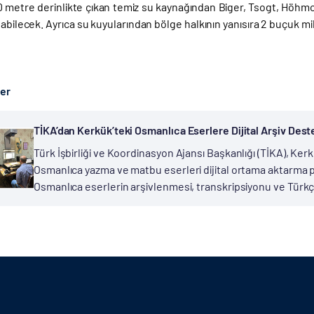
50 metre derinlikte çıkan temiz su kaynağından Biger, Tsogt, Höhmo
nabilecek. Ayrıca su kuyularından bölge halkının yanısıra 2 buçuk 
ber
TİKA’dan Kerkük’teki Osmanlıca Eserlere Dijital Arşiv Dest
Türk İşbirliği ve Koordinasyon Ajansı Başkanlığı (TİKA), Kerkü
Osmanlıca yazma ve matbu eserleri dijital ortama aktarma 
Osmanlıca eserlerin arşivlenmesi, transkripsiyonu ve Türkçe