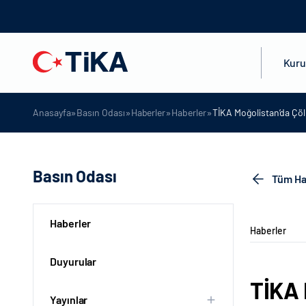
Kur
»
»
»
»
Anasayfa
Basın Odası
Haberler
Haberler
TİKA Moğolistan’da Çöl
Basın Odası
Tüm Ha
Haberler
Haberler
Duyurular
TİKA 
Yayınlar