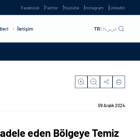
Facebook
Twitter
Youtube
Instagram
Linkedin
leri
İletişim
TR
EN
عربي
09 Aralık 2024
cadele eden Bölgeye Temiz