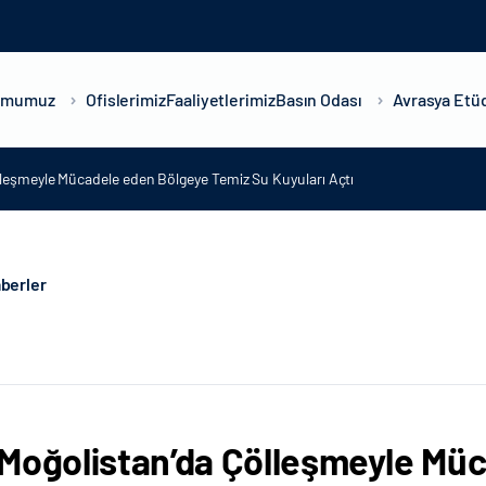
umumuz
Ofislerimiz
Faaliyetlerimiz
Basın Odası
Avrasya Etüd
leşmeyle Mücadele eden Bölgeye Temiz Su Kuyuları Açtı
berler
Moğolistan’da Çölleşmeyle Mü