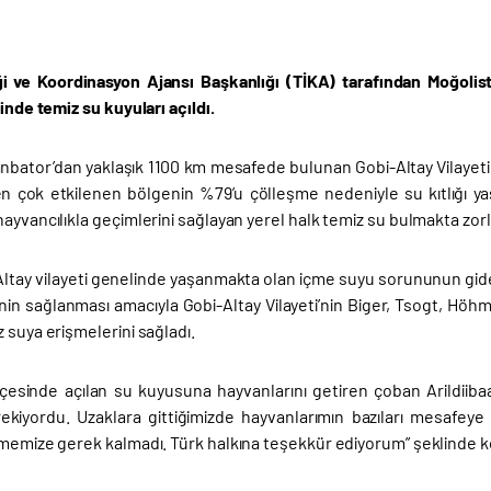
iği ve Koordinasyon Ajansı Başkanlığı (TİKA) tarafından Moğoli
sinde temiz su kuyuları açıldı.
nbator’dan yaklaşık 1100 km mesafede bulunan Gobi-Altay Vilayeti 
n çok etkilenen bölgenin %79’u çölleşme nedeniyle su kıtlığı yaş
ayvancılıkla geçimlerini sağlayan yerel halk temiz su bulmakta zorl
Altay vilayeti genelinde yaşanmakta olan içme suyu sorununun gide
inin sağlanması amacıyla Gobi-Altay Vilayeti’nin Biger, Tsogt, Hö
 suya erişmelerini sağladı.
çesinde açılan su kuyusuna hayvanlarını getiren çoban Arildiiba
kiyordu. Uzaklara gittiğimizde hayvanlarımın bazıları mesafeye 
tmemize gerek kalmadı. Türk halkına teşekkür ediyorum” şeklinde 