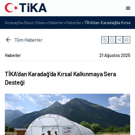
»
»
»
»
Anasayfa
Basın Odası
Haberler
Haberler
TİKA’dan Karadağ’da Kırsal 
Tüm Haberler
Haberler
21 Ağustos 2025
TİKA’dan Karadağ’da Kırsal Kalkınmaya Sera
Desteği