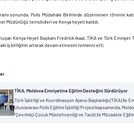
amı sonunda, Polis Müdahale Biriminde düzenlenen törenle katılımcı
l Müdürlüğü temsilcileri ve Kenya heyeti katıldı.
uşan Kenya Heyet Başkanı Fredrick Ikaal, TİKA ve Türk Emniyet Teş
aki iş birliğinin artarak devam etmesini temenni etti.
ber
TİKA, Moldova Emniyetine Eğitim Desteğini Sürdürüyor
Türk İşbirliği ve Koordinasyon Ajansı Başkanlığı (TİKA) ile 
Uluslararası Polis Eğitimi İşbirliği Projesi kapsamında, Mol
“Çevrimiçi Çocuk Müstehcenliği ve Tacizi ile Mücadele Eğitim