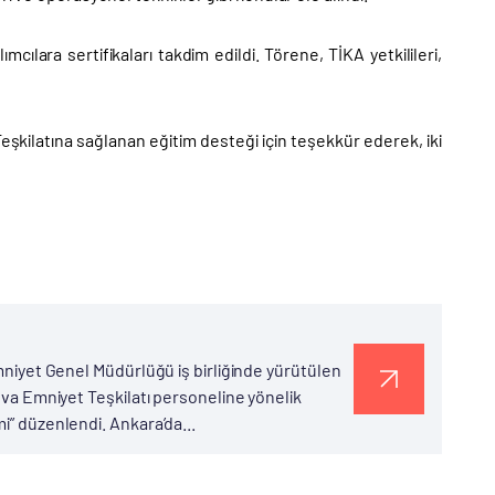
lara sertifikaları takdim edildi. Törene, TİKA yetkilileri,
kilatına sağlanan eğitim desteği için teşekkür ederek, iki
Emniyet Genel Müdürlüğü iş birliğinde yürütülen
dova Emniyet Teşkilatı personeline yönelik
i” düzenlendi. Ankara’da...