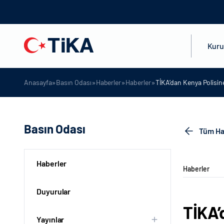
Kur
»
»
»
»
Anasayfa
Basın Odası
Haberler
Haberler
TİKA’dan Kenya Polisin
Basın Odası
Tüm Ha
Haberler
Haberler
Duyurular
TİKA’
Yayınlar