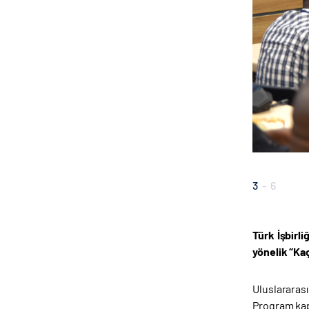
3
-
6
Türk İşbirl
yönelik “Ka
Uluslararas
Program kaps