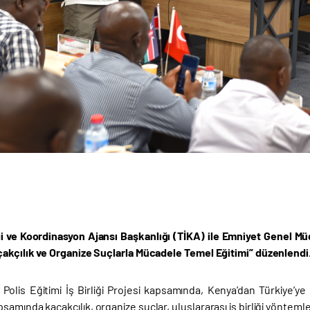
iği ve Koordinasyon Ajansı Başkanlığı (TİKA) ile Emniyet Genel Mü
çakçılık ve Organize Suçlarla Mücadele Temel Eğitimi” düzenlendi
ı Polis Eğitimi İş Birliği Projesi kapsamında, Kenya’dan Türkiye’
amında kaçakçılık, organize suçlar, uluslararası iş birliği yöntemler