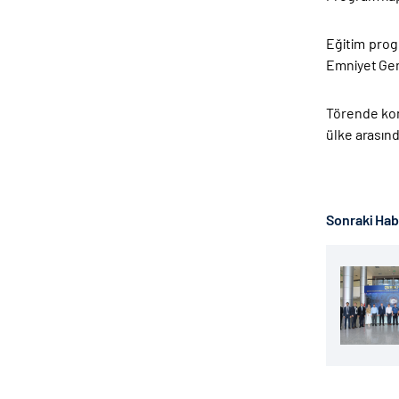
Eğitim progr
Emniyet Gene
Törende kon
ülke arasınd
Sonraki Ha