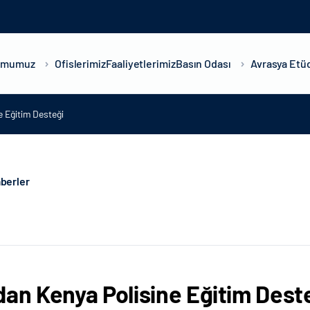
umumuz
Ofislerimiz
Faaliyetlerimiz
Basın Odası
Avrasya Etüd
e Eğitim Desteği
berler
dan Kenya Polisine Eğitim Dest