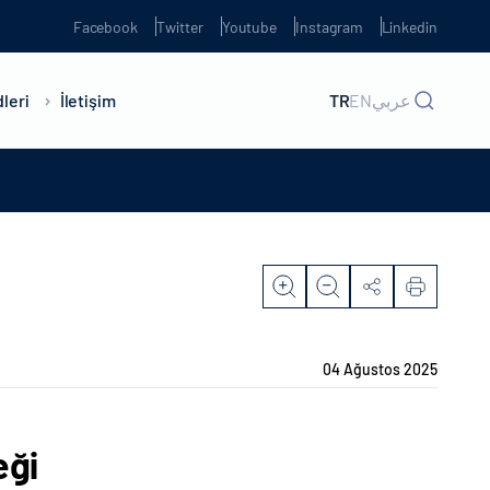
Facebook
Twitter
Youtube
Instagram
Linkedin
leri
İletişim
TR
EN
عربي
04 Ağustos 2025
eği