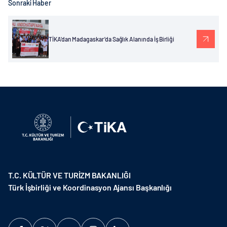
Sonraki Haber
TİKA'dan Madagaskar’da Sağlık Alanında İş Birliği
T.C. KÜLTÜR VE TURİZM BAKANLIĞI
Türk İşbirliği ve Koordinasyon Ajansı Başkanlığı