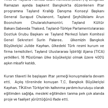
Ramazan ayında başkent Bangkok’ta düzenlenen iftar
programına Tayland Krallığı Danışma Konseyi Başkanı
General Surayud Chulanont, Tayland Şeyhülislamı Arun
Boonchom Chularatchamontri, Tayland Kültür
Bakanı Sabeeda Thaised, Tayland-Türkiye Parlamentolararası
Dostluk Grubu Başkanı ve Tayland Merkezi İslam Komitesi
Genel Sekreteri Surin Palaree, ülkemizin Bangkok
Büyükelçisi Julide Kayıhan, ülkedeki Türk resmi kurum ve
firma temsilcileri, Tayland Uluslararası İşbirliği Ajansı (TICA)
yetkilileri, 16 Müslüman ülke büyükelçisi olmak üzere 400’ü
aşkın misafir katıldı.
Kuran tilaveti ile başlayan iftar yemeği konuşmalarla devam
etti. Açılış töreninde konuşan T.C. Bangkok Büyükelçisi
Kayıhan, TİKA’nın Türkiye’nin kalkınma yardımı kuruluşu olarak
eğitimden sağlığa, mesleki eğitimden tarıma pek çok alanda
proje ve faaliyet yürüttüğünü ifade etti.