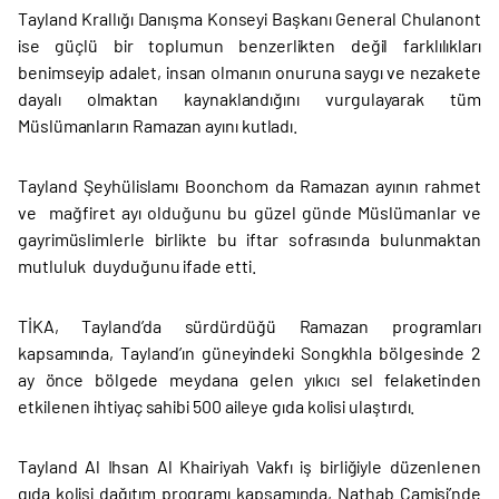
Tayland Krallığı Danışma Konseyi Başkanı General Chulanont
ise güçlü bir toplumun benzerlikten değil farklılıkları
benimseyip adalet, insan olmanın onuruna saygı ve nezakete
dayalı olmaktan kaynaklandığını vurgulayarak tüm
Müslümanların Ramazan ayını kutladı.
Tayland Şeyhülislamı Boonchom da Ramazan ayının rahmet
ve mağfiret ayı olduğunu bu güzel günde Müslümanlar ve
gayrimüslimlerle birlikte bu iftar sofrasında bulunmaktan
mutluluk duyduğunu ifade etti.
TİKA, Tayland’da sürdürdüğü Ramazan programları
kapsamında, Tayland’ın güneyindeki Songkhla bölgesinde 2
ay önce bölgede meydana gelen yıkıcı sel felaketinden
etkilenen ihtiyaç sahibi 500 aileye gıda kolisi ulaştırdı.
Tayland Al Ihsan Al Khairiyah Vakfı iş birliğiyle düzenlenen
gıda kolisi dağıtım programı kapsamında, Nathab Camisi’nde