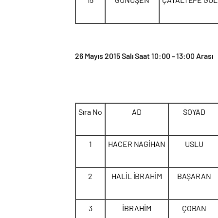
26 Mayıs 2015 Salı Saat 10:00 – 13:00 Arası
Sıra No
AD
SOYAD
1
HACER NAGİHAN
USLU
2
HALİL İBRAHİM
BAŞARAN
3
İBRAHİM
ÇOBAN