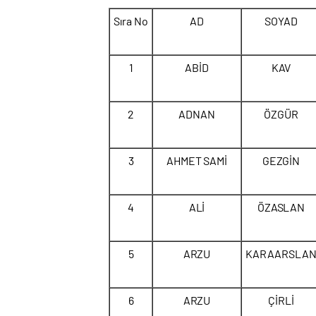
Sıra No
AD
SOYAD
1
ABİD
KAV
2
ADNAN
ÖZGÜR
3
AHMET SAMİ
GEZGİN
4
ALİ
ÖZASLAN
5
ARZU
KARAARSLA
6
ARZU
ÇİRLİ