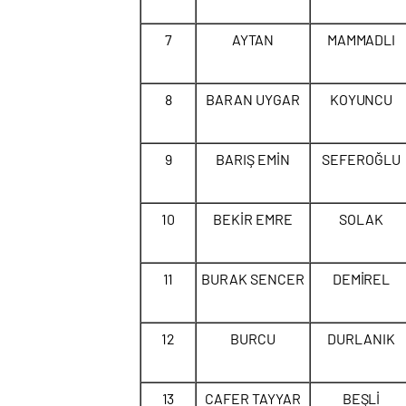
7
AYTAN
MAMMADLI
8
BARAN UYGAR
KOYUNCU
9
BARIŞ EMİN
SEFEROĞLU
10
BEKİR EMRE
SOLAK
11
BURAK SENCER
DEMİREL
12
BURCU
DURLANIK
13
CAFER TAYYAR
BEŞLİ