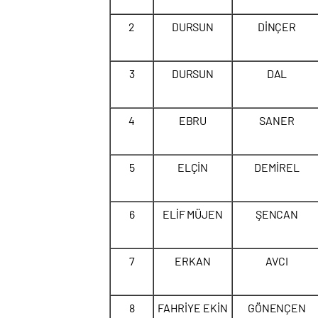
2
DURSUN
DİNÇER
3
DURSUN
DAL
4
EBRU
SANER
5
ELÇİN
DEMİREL
6
ELİF MÜJEN
ŞENCAN
7
ERKAN
AVCI
8
FAHRİYE EKİN
GÖNENÇEN