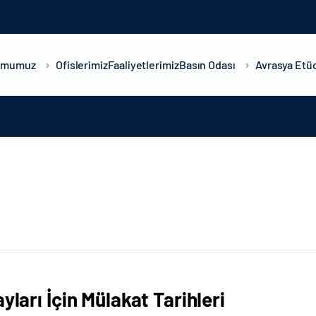
umumuz
Ofislerimiz
Faaliyetlerimiz
Basın Odası
Avrasya Etüd
ları İçin Mülakat Tarihleri