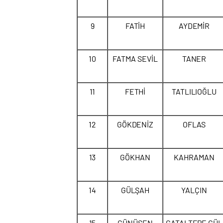
9
FATİH
AYDEMİR
10
FATMA SEVİL
TANER
11
FETHİ
TATLILIOĞLU
12
GÖKDENİZ
OFLAS
13
GÖKHAN
KAHRAMAN
14
GÜLŞAH
YALÇIN
15
GÜNÜŞEN
ÇATALTEPE GÜL