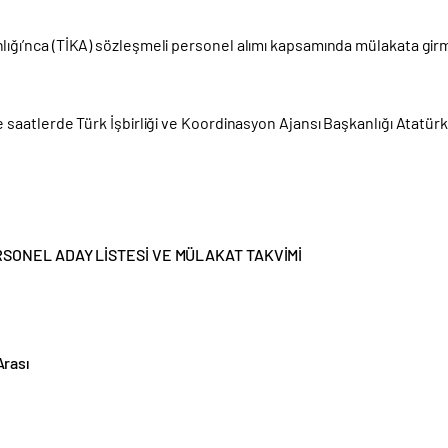
nlığı’nca (TİKA) sözleşmeli personel alımı kapsamında mülakata gir
ve saatlerde Türk İşbirliği ve Koordinasyon Ajansı Başkanlığı Atatür
ONEL ADAY LİSTESİ VE MÜLAKAT TAKVİMİ
Arası