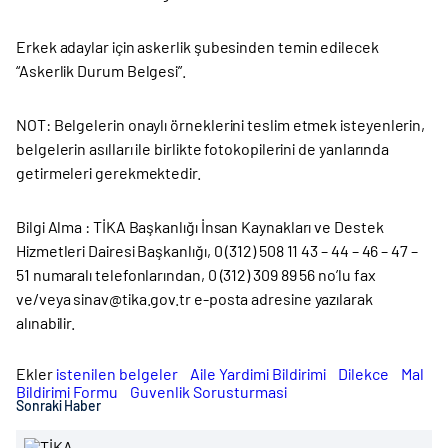
Erkek adaylar için askerlik şubesinden temin edilecek
“Askerlik Durum Belgesi”.
NOT: Belgelerin onaylı örneklerini teslim etmek isteyenlerin,
belgelerin asılları ile birlikte fotokopilerini de yanlarında
getirmeleri gerekmektedir.
Bilgi Alma : TİKA Başkanlığı İnsan Kaynakları ve Destek
Hizmetleri Dairesi Başkanlığı, 0 (312) 508 11 43 – 44 – 46 – 47 –
51 numaralı telefonlarından, 0 (312) 309 89 56 no’lu fax
ve/veya sinav@tika.gov.tr e-posta adresine yazılarak
alınabilir.
Ekler
istenilen belgeler
Aile Yardimi Bildirimi
Dilekce
Mal
Bildirimi Formu
Guvenlik Sorusturmasi
Sonraki Haber