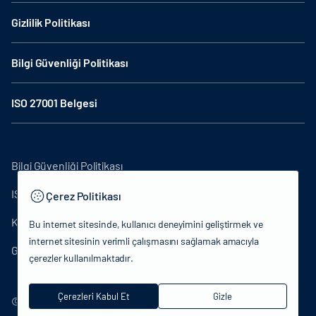
Gizlilik Politikası
Bilgi Güvenliği Politikası
ISO 27001 Belgesi
Bilgi Güvenliği Politikası
ISO27001
Çerez Politikası
KVKK Aydınlatma Metni
Bu internet sitesinde, kullanıcı deneyimini geliştirmek ve
internet sitesinin verimli çalışmasını sağlamak amacıyla
Gizlilik Politikası
çerezler kullanılmaktadır.
Çerezleri Kabul Et
Gizle
© 2024 T.C.Kültür ve Turizm Bakanlığı - Tüm hakları saklıdır.