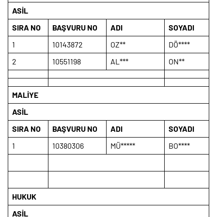
ASİL
SIRA NO
BAŞVURU NO
ADI
SOYADI
1
10143872
OZ**
DÖ****
2
10551198
AL***
ON**
MALİYE
ASİL
SIRA NO
BAŞVURU NO
ADI
SOYADI
1
10380306
MÜ*****
BO****
HUKUK
ASİL