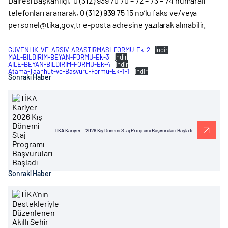
Dairesi Başkanlığı, 0 (312) 939 70 70 – 72 – 73 – 74 numaralı
telefonları aranarak, 0 (312) 939 75 15 no’lu faks ve/veya
personel@tika.gov.tr e-posta adresine yazılarak alınabilir.
GUVENLIK-VE-ARSIV-ARASTIRMASI-FORMU-Ek-2
İndir
MAL-BILDIRIM-BEYAN-FORMU-Ek-3
İndir
AILE-BEYAN-BILDIRIM-FORMU-Ek-4
İndir
Atama-Taahhut-ve-Basvuru-Formu-Ek-1-1
İndir
Sonraki Haber
TİKA Kariyer – 2026 Kış Dönemi Staj Programı Başvuruları Başladı
Sonraki Haber