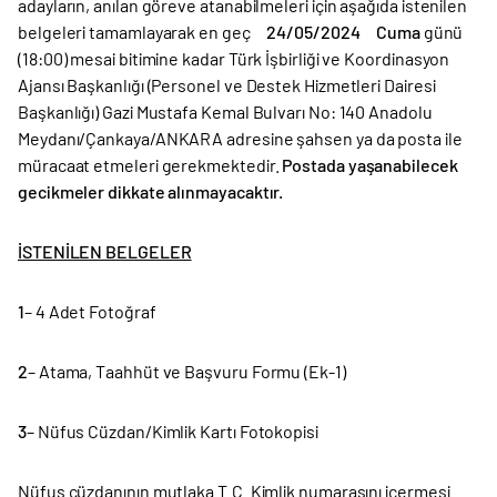
adayların, anılan göreve atanabilmeleri için aşağıda istenilen
belgeleri tamamlayarak en geç
24/05/2024 Cuma
günü
(18:00) mesai bitimine kadar Türk İşbirliği ve Koordinasyon
Ajansı Başkanlığı (Personel ve Destek Hizmetleri Dairesi
Başkanlığı) Gazi Mustafa Kemal Bulvarı No: 140 Anadolu
Meydanı/Çankaya/ANKARA adresine şahsen ya da posta ile
müracaat etmeleri gerekmektedir.
Postada yaşanabilecek
gecikmeler dikkate alınmayacaktır.
İSTENİLEN BELGELER
1
– 4 Adet Fotoğraf
2
– Atama, Taahhüt ve Başvuru Formu (Ek-1)
3
– Nüfus Cüzdan/Kimlik Kartı Fotokopisi
Nüfus cüzdanının mutlaka T.C. Kimlik numarasını içermesi