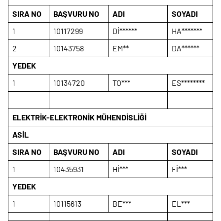
SIRA NO
BAŞVURU NO
ADI
SOYADI
1
10117299
Dİ******
HA*******
2
10143758
EM**
DA******
YEDEK
1
10134720
TO***
ES********
ELEKTRİK-ELEKTRONİK MÜHENDİSLİĞİ
ASİL
SIRA NO
BAŞVURU NO
ADI
SOYADI
1
10435931
Hİ***
Fİ***
YEDEK
1
10115613
BE***
EL***