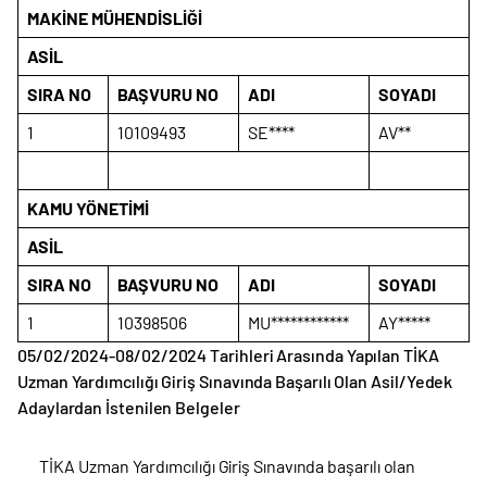
MAKİNE MÜHENDİSLİĞİ
ASİL
SIRA NO
BAŞVURU NO
ADI
SOYADI
1
10109493
SE****
AV**
KAMU YÖNETİMİ
ASİL
SIRA NO
BAŞVURU NO
ADI
SOYADI
1
10398506
MU************
AY*****
05/02/2024-08/02/2024 Tarihleri Arasında Yapılan TİKA
Uzman Yardımcılığı Giriş Sınavında Başarılı Olan Asil/Yedek
Adaylardan İstenilen Belgeler
TİKA Uzman Yardımcılığı Giriş Sınavında başarılı olan