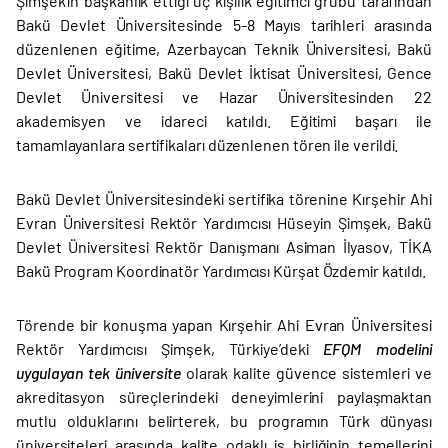
Şimşek’in başkanlık ettiği üç kişilik eğitimci grubu tarafından
Bakü Devlet Üniversitesinde 5-8 Mayıs tarihleri arasında
düzenlenen eğitime, Azerbaycan Teknik Üniversitesi, Bakü
Devlet Üniversitesi, Bakü Devlet İktisat Üniversitesi, Gence
Devlet Üniversitesi ve Hazar Üniversitesinden 22
akademisyen ve idareci katıldı. Eğitimi başarı ile
tamamlayanlara sertifikaları düzenlenen tören ile verildi.
Bakü Devlet Üniversitesindeki sertifika törenine Kırşehir Ahi
Evran Üniversitesi Rektör Yardımcısı Hüseyin Şimşek, Bakü
Devlet Üniversitesi Rektör Danışmanı Asiman İlyasov, TİKA
Bakü Program Koordinatör Yardımcısı Kürşat Özdemir katıldı.
Törende bir konuşma yapan Kırşehir Ahi Evran Üniversitesi
Rektör Yardımcısı Şimşek, Türkiye’deki
EFQM modelini
uygulayan tek üniversite
olarak kalite güvence sistemleri ve
akreditasyon süreçlerindeki deneyimlerini paylaşmaktan
mutlu olduklarını belirterek, bu programın Türk dünyası
üniversiteleri arasında kalite odaklı iş birliğinin temellerini