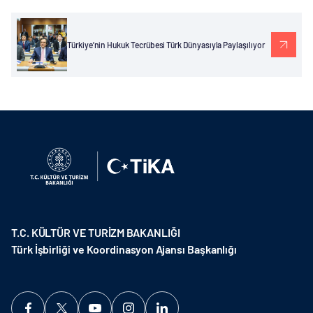
Türkiye’nin Hukuk Tecrübesi Türk Dünyasıyla Paylaşılıyor
T.C. KÜLTÜR VE TURİZM BAKANLIĞI
Türk İşbirliği ve Koordinasyon Ajansı Başkanlığı