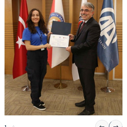
1
-
4