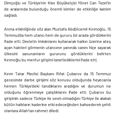
Dimçoğlu ve Türkiye’nin Kiev Büyükelçisi Yönet Can Tezel’in
de aralarında bulunduğu önemli isimler de etkinliğe katılım
sağladı.
Anma etkinliğinde söz alan Mustafa Abdülcemil Kırımoğlu, 15
Temmuz’da hem utancı hem de gururu bir arada gördüklerini
ifade etti. Devletin imkânlarını kullanarak halkın üzerine ateş
açan hainleri görmenin utancının yanında canını hiçe sayarak
ülkesini savunanların gururunu gördüklerini belirten
Kırımoğlu bu menfur girişimi lanetlediklerini ifade etti.
Kırım Tatar Meclisi Başkanı Rıfat Çubarov da 15 Temmuz
gecesinde darbe girişimi söz konusu olduğunda heyecanla
hemen Türkiye’deki tanıdıklarını aradığını ve durumun ne
olduğunu öğrenmeye çalıştıklarını ifade etti. Çubarov bu
girişimin sadece Türkiye ile sınırlı olmadığını Türkiye ile alakalı
bütün halkların kaderine etki edeceğinden bahsederek şehit
olanlara Allah’tan rahmet diledi.