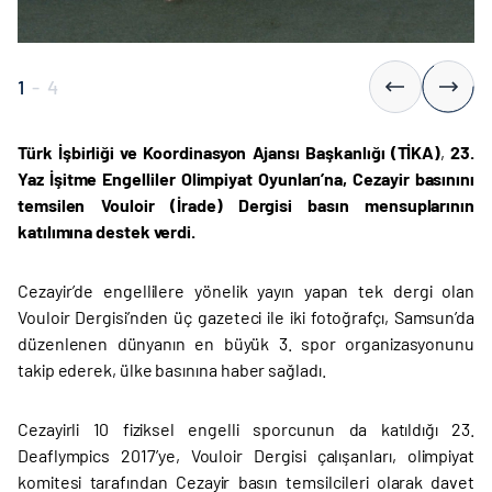
1
-
4
Türk İşbirliği ve Koordinasyon Ajansı Başkanlığı (TİKA)
,
23.
Yaz İşitme Engelliler Olimpiyat Oyunları’na, Cezayir basınını
temsilen Vouloir (İrade) Dergisi basın mensuplarının
katılımına destek verdi.
Cezayir’de engellilere yönelik yayın yapan tek dergi olan
Vouloir Dergisi’nden üç gazeteci ile iki fotoğrafçı, Samsun’da
düzenlenen dünyanın en büyük 3. spor organizasyonunu
takip ederek, ülke basınına haber sağladı.
Cezayirli 10 fiziksel engelli sporcunun da katıldığı 23.
Deaflympics 2017’ye, Vouloir Dergisi çalışanları, olimpiyat
komitesi tarafından Cezayir basın temsilcileri olarak davet