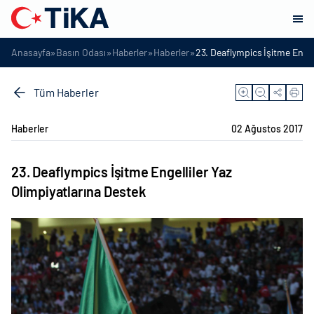
»
»
»
»
Anasayfa
Basın Odası
Haberler
Haberler
23. Deaflympics İşitme Engell
Tüm Haberler
Haberler
02 Ağustos 2017
23. Deaflympics İşitme Engelliler Yaz
Olimpiyatlarına Destek