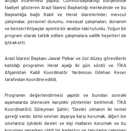
altyapı incelemesi yapıldı. Cumhurbaşkanlığı bünyesinde
faaliyet gösteren Arazi İdaresi Başkanlığı merkezinde ve bu
Başkanlığa bağlı Kabil ve Herat idarelerinde; mevcut
çalışmalar, personel durumu, mevzuat çalışmaları, donanım
ve benzeri ihtiyaçlar ayrıntılı bir analize tabi tutuldu. Yoğun bir
program olarak tatbik edilen çalışmalara valilik heyetleri de
iştirak etti.
Arazi İdaresi Başkanı Jawat Peikar ve üst düzey görevlilerin
katıldığı programın Herat ayağı iki gün sürdü ve TİKA
Afganistan Kabil Koordinatör Yardımcısı Gökhan Keser
tarafından koordine edildi.
Programın değerlendirmesi yapıldı ve bundan sonraki
aşamalarda izlenecek karşılıklı yöntemler belirlendi. TİKA
Koordinatörü Süleyman Şahin; “Devlet olmanın iki temel
gereği vardır, birisi sınırları dışarıya karşı korumak, diğeri ise
sınırlarınız içindeki devlet ve kişi mallarını korumak ve bu
korumayı yaparken ciddi bir kadastro ve tapulama çalışması