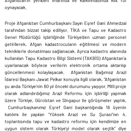
Afganistan’ın yeniden imarında ve kalkınmasında kilit rol
oynayacak.
Proje Afganistan Cumhurbaşkanı Sayın Eşref Gani Ahmedzai
tarafından bizzat takip ediliyor. TİKA ve Tapu ve Kadastro
Genel Müdürlüğü işbirliğinde Türkiye’den uzman personel
getirilerek, Afgan kadastrocuların eğitilmesi ve modern
tekniklerle donatılması sağlanacak. Ayrıca kadastro alanında
kullanılan Tapu Kadastro Bilgi Sistemi (TAKBİS) Afganistan’a
uyarlanacak böylece verilerin elektronik ortama aktarılıp
güncellenmesi kolaylaşacak. Afganistan Bağımsız Arazi
İdaresi Başkanı Jawat Peikar konuyla ilgili olarak, “Afganistan
şu anda Türkiye’nin 60 yıl önceki durumunu yaşıyor. Milli proje
olarak adlandırdığımız Arazi Reformu için işbirliği yapmak
üzere Türkiye, Gürcistan ve Singapur ile görüşmeler yaptık,
Cumhurbaşkanımız Eşref Gani başkanlığında 16 üyenin
katılımı ile yapılan “Yüksek Arazi ve Su Şurası”nın 4.
toplantısında tapu ve kadastro reformu için kendimize en
uygun sistem olarak Türkiye’yi model olarak seçtik” diye