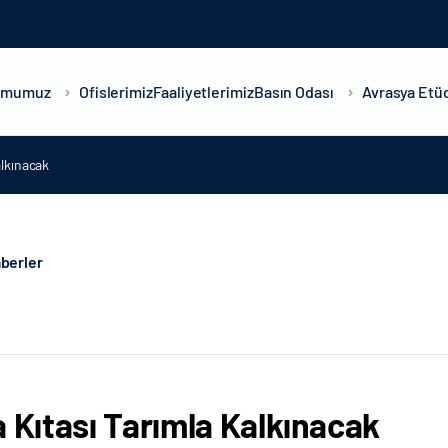
umumuz
Ofislerimiz
Faaliyetlerimiz
Basın Odası
Avrasya Etüd
alkınacak
berler
a Kıtası Tarımla Kalkınacak