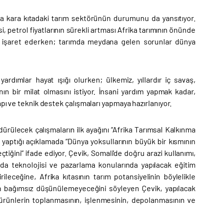
a kara kıtadaki tarım sektörünün durumunu da yansıtıyor.
i, petrol fiyatlarının sürekli artması Afrika tarımının önünde
ının işaret ederken; tarımda meydana gelen sorunlar dünya
rdımlar hayat ışığı olurken; ülkemiz, yıllardır iç savaş,
nın bir milat olmasını istiyor. İnsani yardım yapmak kadar,
apı ve teknik destek çalışmaları yapmaya hazırlanıyor.
dürülecek çalışmaların ilk ayağını “Afrika Tarımsal Kalkınma
aptığı açıklamada “Dünya yoksullarının büyük bir kısmının
iğini” ifade ediyor. Çevik, Somali’de doğru arazi kullanımı,
gıda teknolojisi ve pazarlama konularında yapılacak eğitim
ileceğine, Afrika kıtasının tarım potansiyelinin böylelikle
en bağımsız düşünülemeyeceğini söyleyen Çevik, yapılacak
u ürünlerin toplanmasının, işlenmesinin, depolanmasının ve