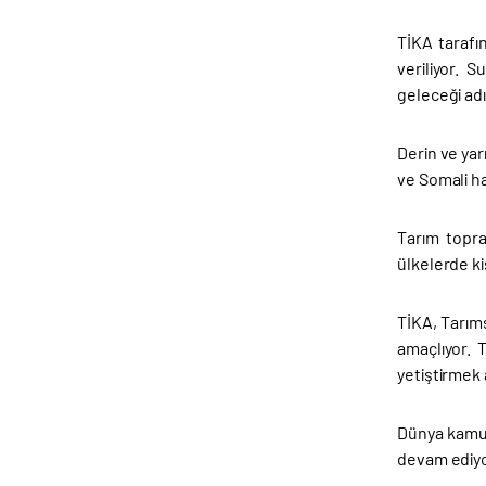
TİKA tarafı
veriliyor. 
geleceği ad
Derin ve yar
ve Somali ha
Tarım topra
ülkelerde ki
TİKA, Tarıms
amaçlıyor. 
yetiştirmek 
Dünya kamuoy
devam ediyor