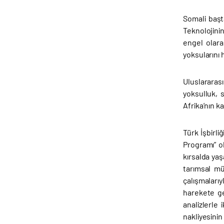
Somali başt
Teknolojinin
engel olara
yoksularını 
Uluslararas
yoksulluk, 
Afrika’nın k
Türk İşbirli
Programı” o
kırsalda yaş
tarımsal mü
çalışmaları
harekete ge
analizlerle
nakliyesini