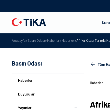
Kur
»
»
»
»
Anasayfa
Basın Odası
Haberler
Haberler
Afrika Kıtası Tarımla K
Basın Odası
Tüm Ha
Haberler
Haberler
Duyurular
Afrik
Yayınlar