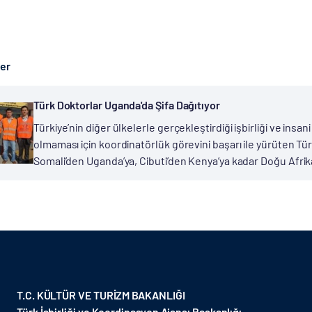
ber
Türk Doktorlar Uganda'da Şifa Dağıtıyor
Türkiye’nin diğer ülkelerle gerçekleştirdiği işbirliği ve insan
olmaması için koordinatörlük görevini başarı ile yürüten Türk
Somali’den Uganda’ya, Cibuti’den Kenya’ya kadar Doğu Afrika 
T.C. KÜLTÜR VE TURİZM BAKANLIĞI
Türk İşbirliği ve Koordinasyon Ajansı Başkanlığı