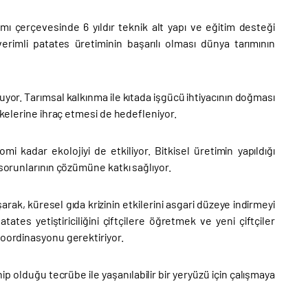
mı çerçevesinde 6 yıldır teknik alt yapı ve eğitim desteği
 verimli patates üretiminin başarılı olması dünya tarımının
ruyor. Tarımsal kalkınma ile kıtada işgücü ihtiyacının doğması
lkelerine ihraç etmesi de hedefleniyor.
i kadar ekolojiyi de etkiliyor. Bitkisel üretimin yapıldığı
 sorunlarının çözümüne katkı sağlıyor.
arak, küresel gıda krizinin etkilerini asgari düzeye indirmeyi
tes yetiştiriciliğini çiftçilere öğretmek ve yeni çiftçiler
koordinasyonu gerektiriyor.
 olduğu tecrübe ile yaşanılabilir bir yeryüzü için çalışmaya