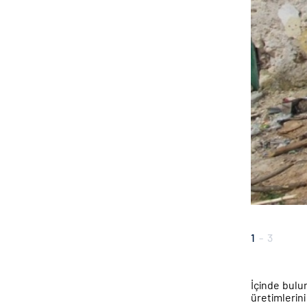
1
-
3
İçinde bulu
üretimlerini