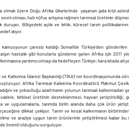
a olmak üzere Doğu Afrika ülkelerinde yaşanan gıda krizi aslınd
 sınırlı olması, hızlı nüfus artışına rağmen tarımsal üretimin düşmes
k duruyor. Bölgedeki açlık ve kıtlık, küresel tarım politikalar
hedef alıyor.
ı kamuoyunun çaresiz kaldığı Somali’de Türkiye’den gönderilen ya
salgın hastalık gibi konularla gündeme gelen Afrika için 2011 yılı
alkınmasına yardımcı olmayı da hedefleyen Türkiye; kara kıtada alty
ği ve Kalkınma İdaresi Başkanlığı (TİKA)’ nın koordinasyonunda sür
luşturuyor. Afrika Tarımsal Kalkınma Koordinatörü Mahmut Çevik y
adığını ve yoksulluğu azaltmanın yolunun tarımsal kalkınmadan geçt
cadele, bitkisel üretimin desteklenmesi, hayvan yetiştiriciliği, 
yla ve uygulamalarla, tarımda birim alanda daha çok ürün yetiştir
çeceğine dikkat çekiyor. Tarım ve kırsal kalkınmanın birbirind
 iklime ve araziye uygun tarım ürünlerinin yetiştirilmesi kadar b
n de önemli olduğunu vurguluyor.