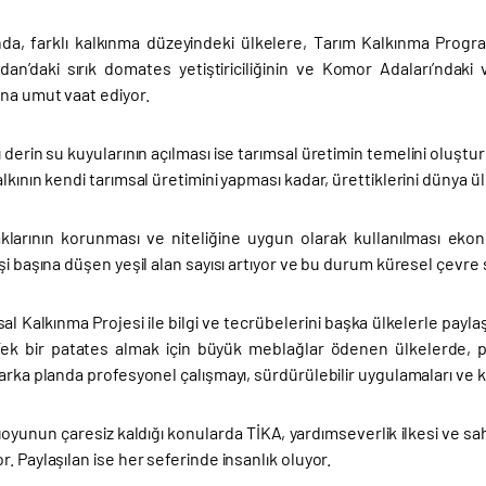
nda, farklı kalkınma düzeyindeki ülkelere, Tarım Kalkınma Progra
Sudan’daki sırık domates yetiştiriciliğinin ve Komor Adaları’ndaki
ına umut vaat ediyor.
ı derin su kuyularının açılması ise tarımsal üretimin temelini oluştu
lkının kendi tarımsal üretimini yapması kadar, ürettiklerini dünya ü
klarının korunması ve niteliğine uygun olarak kullanılması ekonom
şi başına düşen yeşil alan sayısı artıyor ve bu durum küresel çevre
al Kalkınma Projesi ile bilgi ve tecrübelerini başka ülkelerle paylaş
Tek bir patates almak için büyük meblağlar ödenen ülkelerde, pata
arka planda profesyonel çalışmayı, sürdürülebilir uygulamaları ve 
unun çaresiz kaldığı konularda TİKA, yardımseverlik ilkesi ve sahip
. Paylaşılan ise her seferinde insanlık oluyor.