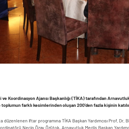
iği ve Koordinasyon Ajansı Başkanlığı (TİKA) tarafından Arnavutluk
ve toplumun farklı kesimlerinden oluşan 200’den fazla kişinin katılı
ta düzenlenen iftar programına TİKA Başkan Yardımcısı Prof. Dr. Bi
rdinatörü Necip Özay Özütok, Arnavutluk Meclis Başkan Yardımcıs