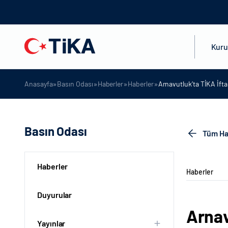
Kur
»
»
»
»
Anasayfa
Basın Odası
Haberler
Haberler
Arnavutluk’ta TİKA İfta
Basın Odası
Tüm Ha
Haberler
Haberler
Duyurular
Arnav
Yayınlar