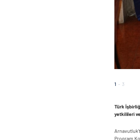
1
-
3
Türk İşbirl
yetkilileri 
Arnavutluk’
Program Koo