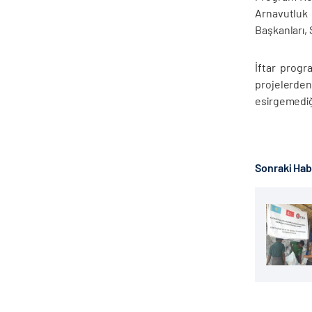
Arnavutluk 
Başkanları, 
İftar progr
projelerden 
esirgemediğ
Sonraki Ha