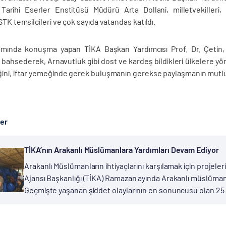
Tarihi Eserler Enstitüsü Müdürü Arta Dollani, milletvekiller
STK temsilcileri ve çok sayıda vatandaş katıldı.
amında konuşma yapan TİKA Başkan Yardımcısı Prof. Dr. Çetin,
bahsederek, Arnavutluk gibi dost ve kardeş bildikleri ülkelere yön
ini, iftar yemeğinde gerek buluşmanın gerekse paylaşmanın mutlul
ber
TİKA’nın Arakanlı Müslümanlara Yardımları Devam Ediyor
Arakanlı Müslümanların ihtiyaçlarını karşılamak için projel
Ajansı Başkanlığı (TİKA) Ramazan ayında Arakanlı müslüman
Geçmişte yaşanan şiddet olaylarının en sonuncusu olan 25 