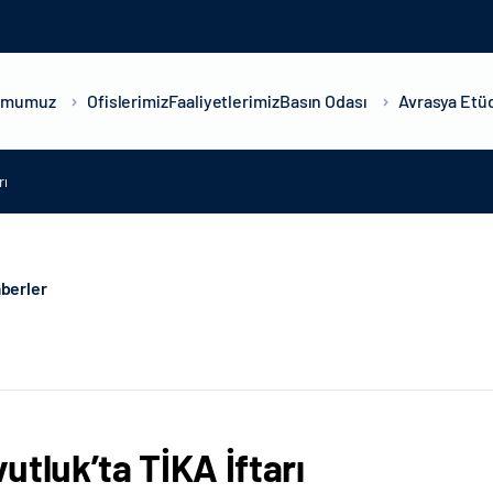
umumuz
Ofislerimiz
Faaliyetlerimiz
Basın Odası
Avrasya Etüd
rı
berler
utluk’ta TİKA İftarı