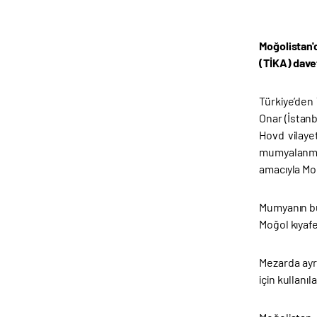
Moğolistan'
(TİKA) dave
Türkiye’den 
Onar (İstanb
Hovd vilayet
mumyalanmış
amacıyla Moğ
Mumyanın bul
Moğol kıyaf
Mezarda ayrı
için kullanıl