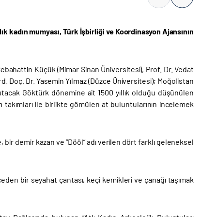
ık kadın mumyası, Türk İşbirliği ve Koordinasyon Ajansının
Sebahattin Küçük (Mimar Sinan Üniversitesi), Prof. Dr. Vedat
Yrd. Doç. Dr. Yasemin Yılmaz (Düzce Üniversitesi); Moğolistan
k tutacak Göktürk dönemine ait 1500 yıllık olduğu düşünülen
takımları ile birlikte gömülen at buluntularının incelemek
 bir demir kazan ve “Dööl” adı verilen dört farklı geleneksel
eçeden bir seyahat çantası, keçi kemikleri ve çanağı taşımak