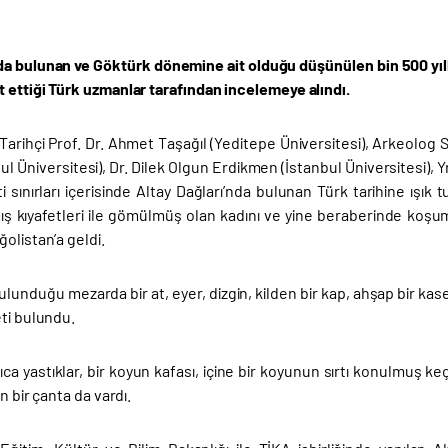
da bulunan ve Göktürk dönemine ait olduğu düşünülen bin 500 yıll
t ettiği Türk uzmanlar tarafından incelemeye alındı.
Tarihçi Prof. Dr. Ahmet Taşağıl (Yeditepe Üniversitesi), Arkeolog 
ul Üniversitesi), Dr. Dilek Olgun Erdikmen (İstanbul Üniversitesi), 
i sınırları içerisinde Altay Dağları’nda bulunan Türk tarihine ışı
 kıyafetleri ile gömülmüş olan kadını ve yine beraberinde koşum 
olistan’a geldi.
unduğu mezarda bir at, eyer, dizgin, kilden bir kap, ahşap bir kase,
eti bulundu.
ca yastıklar, bir koyun kafası, içine bir koyunun sırtı konulmuş k
an bir çanta da vardı.