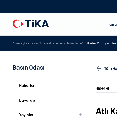
Kur
»
»
»
»
Anasayfa
Basın Odası
Haberler
Haberler
Atlı Kadın Mumyası Türk
Basın Odası
Tüm Ha
Haberler
Haberler
Duyurular
Atlı 
Yayınlar