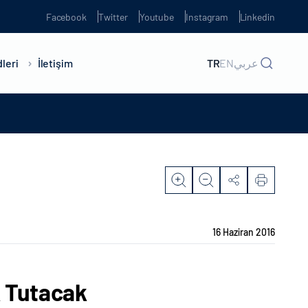
Facebook
Twitter
Youtube
Instagram
Linkedin
leri
İletişim
TR
EN
عربي
16 Haziran 2016
k Tutacak