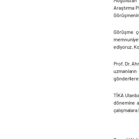
Moğolistan 
Araştırma Pr
Görüşmenin 
Görüşme çe
memnuniyeti
ediyoruz. K
Prof. Dr. A
uzmanların 
gönderilerek
TİKA Ulanba
dönemine ai
çalışmalara 