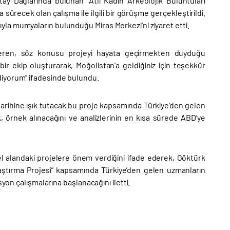
ltay Dağlarında bulunan “Atlı Kadın Arkeolojik Buluntuları
 sürecek olan çalışma ile ilgili bir görüşme gerçekleştirildi.
la mumyaların bulunduğu Miras Merkezi'ni ziyaret etti.
seren, söz konusu projeyi hayata geçirmekten duyduğu
ir ekip oluşturarak, Moğolistan’a geldiğiniz için teşekkür
diyorum” ifadesinde bulundu.
rihine ışık tutacak bu proje kapsamında Türkiye’den gelen
, örnek alınacağını ve analizlerinin en kısa sürede ABD’ye
el alandaki projelere önem verdiğini ifade ederek, Göktürk
raştırma Projesi” kapsamında Türkiye’den gelen uzmanların
yon çalışmalarına başlanacağını iletti.