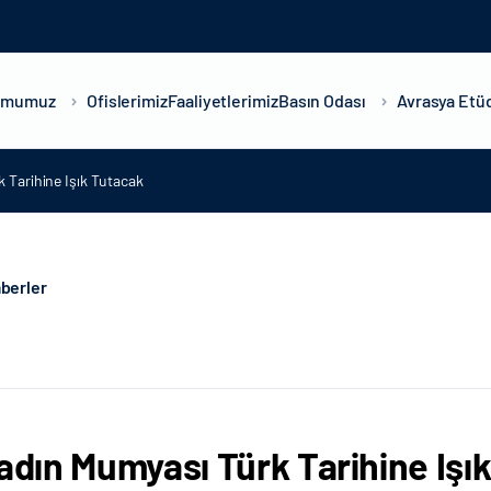
umumuz
Ofislerimiz
Faaliyetlerimiz
Basın Odası
Avrasya Etüd
 Tarihine Işık Tutacak
berler
Kadın Mumyası Türk Tarihine Işı