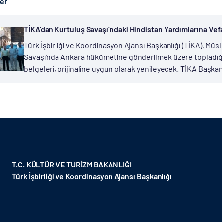
ber
TİKA’dan Kurtuluş Savaşı’ndaki Hindistan Yardımlarına Vef
Türk İşbirliği ve Koordinasyon Ajansı Başkanlığı (TİKA), Müslü
Savaşı'nda Ankara hükümetine gönderilmek üzere topladığı yard
belgeleri, orijinaline uygun olarak yenileyecek. TİKA Başkanı
T.C. KÜLTÜR VE TURİZM BAKANLIĞI
Türk İşbirliği ve Koordinasyon Ajansı Başkanlığı