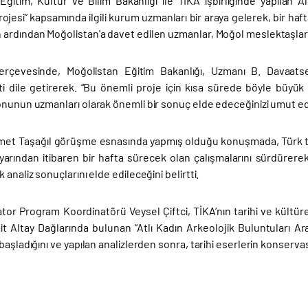
Eğitim, Kültür ve Bilim Bakanlığı ile TİKA işbirliğinde yapılan A
ojesi” kapsamında ilgili kurum uzmanları bir araya gelerek, bir hafta
ardından Moğolistan'a davet edilen uzmanlar, Moğol meslektaşlarıy
rçevesinde, Moğolistan Eğitim Bakanlığı, Uzmanı B. Davaat
 dile getirerek. “Bu önemli proje için kısa sürede böyle büyük b
onunun uzmanları olarak önemli bir sonuç elde edeceğinizi umut e
hmet Taşağıl görüşme esnasında yapmış olduğu konuşmada, Türk ta
yarından itibaren bir hafta sürecek olan çalışmalarını sürdürerek
 analiz sonuçlarını elde edileceğini belirtti.
tor Program Koordinatörü Veysel Çiftci, TİKA’nın tarihi ve kültür
t Altay Dağlarında bulunan “Atlı Kadın Arkeolojik Buluntuları A
başladığını ve yapılan analizlerden sonra, tarihi eserlerin konservas