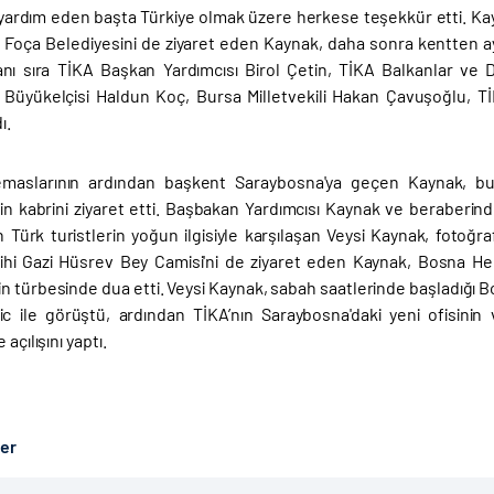
yardım eden başta Türkiye olmak üzere herkese teşekkür etti. K
. Foça Belediyesini de ziyaret eden Kaynak, daha sonra kentten ayrı
anı sıra TİKA Başkan Yardımcısı Birol Çetin, TİKA Balkanlar ve
Büyükelçisi Haldun Koç, Bursa Milletvekili Hakan Çavuşoğlu, 
ı.
temaslarının ardından başkent Saraybosna'ya geçen Kaynak, 
'in kabrini ziyaret etti. Başbakan Yardımcısı Kaynak ve beraberind
 Türk turistlerin yoğun ilgisiyle karşılaşan Veysi Kaynak, fotoğra
ihi Gazi Hüsrev Bey Camisi'ni de ziyaret eden Kaynak, Bosna Her
in türbesinde dua etti. Veysi Kaynak, sabah saatlerinde başladığı
ic ile görüştü, ardından TİKA’nın Saraybosna'daki yeni ofisin
 açılışını yaptı.
ber