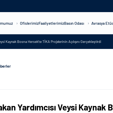
umumuz
Ofislerimiz
Faaliyetlerimiz
Basın Odası
Avrasya Etüd
si Kaynak Bosna Hersek’te TİKA Projelerinin Açılışını Gerçekleştirdi
berler
kan Yardımcısı Veysi Kaynak 