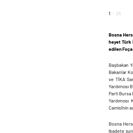
1
-
25
Bosna Herse
heyet Türk 
edilen Foça 
Başbakan Ya
Bakanlar Kon
ve TİKA Sar
Yardımcısı 
Parti Bursa
Yardımcısı
Camisi’nin a
Bosna Herse
ibadete sun