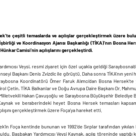
k’te çeşitli temaslarda ve açılışlar gerçekleştirmek üzere bu
İşbirliği ve Koordinasyon Ajansı Başkanlığı (TİKA)’nın Bosna Her
Hünkar Camisi’nin açılışlarını gerçekleştirdi.
rdımcısı Veysi, resmi ziyaret için özel uçakla geldiği Saraybosna
seyi Başkanı Denis Zvizdic ile görüştü. Daha sonra TİKA'nın yeni hi
aybosna Koordinatörü Ömer Faruk Alımcı'dan Bosna Hersek'te yap
Birol Çetin, TİKA Balkanlar ve Doğu Avrupa Daire Başkanı Dr. Mahm
 Milletvekili Hakan Çavuşoğlu ve Saraybosna Büyükşehir Belediye B
 Kaynak ve beraberindeki heyet Bosna Hersek temasları kapsam
çılışını gerçekleştirmek üzere Foça’ya hareket etti.
k'in Foça kentinde bununan ve 1992'de Sırplar tarafından yıkılan
uldu. Başbakan Yardımıcısı Veysi Kaynak, açılış töreninde yaptığı