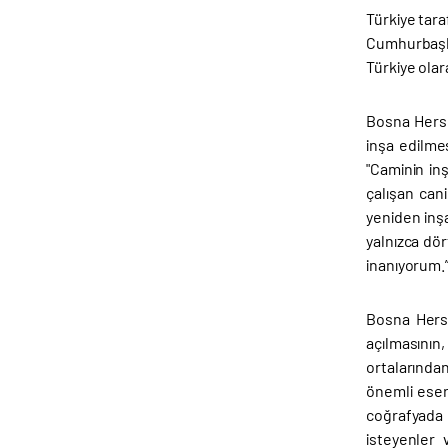
Türkiye tar
Cumhurbaşka
Türkiye ola
Bosna Herse
inşa edilme
"Caminin inş
çalışan can
yeniden inşa
yalnızca dör
inanıyorum.” 
Bosna Herse
açılmasının
ortalarında
önemli eserl
coğrafyada 
isteyenler 