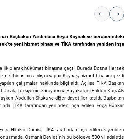
lunan Başbakan Yardımcısı Veysi Kaynak ve beraberindeki
sek’te yeni hizmet binası ve TİKA tarafından yeniden inşa
'da ilk olarak hükümet binasına geçti. Burada Bosna Hersek
zmet binasının açılışını yapan Kaynak, hizmet binasını gezdi
ılan çalışmalar hakkında bilgi aldı. Açılışa TİKA Başkan
ut Çevik, Türkiye'nin Saraybosna Büyükelçisi Haldun Koç, AK
aşkanı Abdullah Skaka ve diğer davetliler katıldı. Başbakan
ında TİKA tarafından yeninden inşa edilen Foça Hünkar
 Foça Hünkar Camisi, TİKA tarafından inşa edilerek yeniden
 konuşmada, Osmanlı Devleti’nin bu bölgeye 500 yıl adaletle