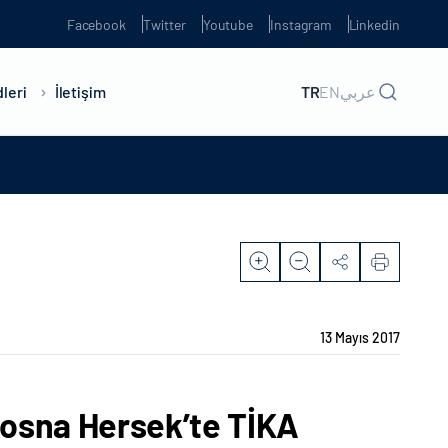
Facebook
Twitter
Youtube
Instagram
Linkedin
leri
İletişim
TR
EN
عربي
13 Mayıs 2017
Bosna Hersek’te TİKA