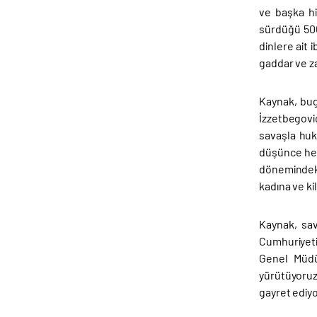
ve başka hi
sürdüğü 500
dinlere ait 
gaddar ve za
Kaynak, bug
İzzetbegoviç
savaşla huk
düşünce hem
dönemindeki
kadına ve ki
Kaynak, sav
Cumhuriyeti
Genel Müdü
yürütüyoruz.
gayret ediyo