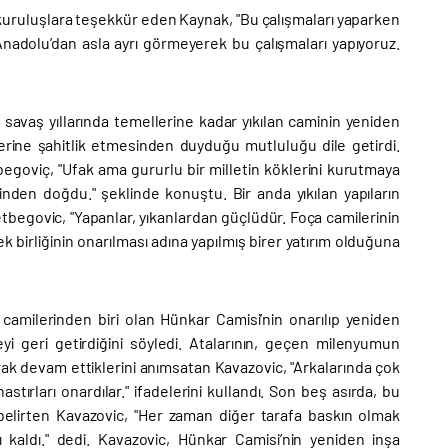
kuruluşlara teşekkür eden Kaynak, "Bu çalışmaları yaparken
Anadolu’dan asla ayrı görmeyerek bu çalışmaları yapıyoruz.
avaş yıllarında temellerine kadar yıkılan caminin yeniden
derine şahitlik etmesinden duyduğu mutluluğu dile getirdi.
begoviç, "Ufak ama gururlu bir milletin köklerini kurutmaya
inden doğdu." şeklinde konuştu. Bir anda yıkılan yapıların
etbegovic, "Yapanlar, yıkanlardan güçlüdür. Foça camilerinin
k birliğinin onarılması adına yapılmış birer yatırım olduğuna
camilerinden biri olan Hünkar Camisi’nin onarılıp yeniden
i geri getirdiğini söyledi. Atalarının, geçen milenyumun
rak devam ettiklerini anımsatan Kavazovic, "Arkalarında çok
astırları onardılar." ifadelerini kullandı. Son beş asırda, bu
i belirten Kavazovic, "Her zaman diğer tarafa baskın olmak
ı kaldı." dedi. Kavazovic, Hünkar Camisi’nin yeniden inşa