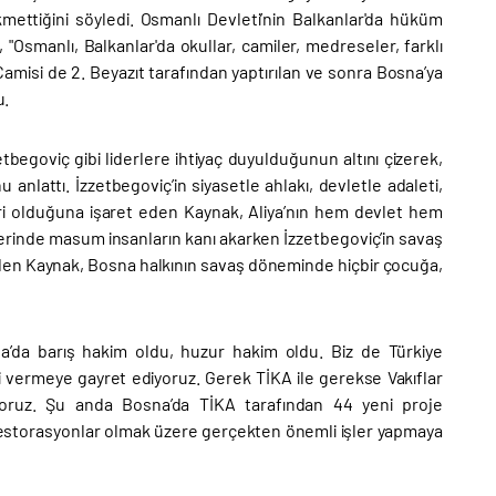
ettiğini söyledi. Osmanlı Devleti’nin Balkanlar'da hüküm
smanlı, Balkanlar'da okullar, camiler, medreseler, farklı
r Camisi de 2. Beyazıt tarafından yaptırılan ve sonra Bosna’ya
u.
begoviç gibi liderlere ihtiyaç duyulduğunun altını çizerek,
nlattı. İzzetbegoviç’in siyasetle ahlakı, devletle adaleti,
ri olduğuna işaret eden Kaynak, Aliya’nın hem devlet hem
yerinde masum insanların kanı akarken İzzetbegoviç’in savaş
en Kaynak, Bosna halkının savaş döneminde hiçbir çocuğa,
na’da barış hakim oldu, huzur hakim oldu. Biz de Türkiye
i vermeye gayret ediyoruz. Gerek TİKA ile gerekse Vakıflar
yoruz. Şu anda Bosna’da TİKA tarafından 44 yeni proje
ibi restorasyonlar olmak üzere gerçekten önemli işler yapmaya