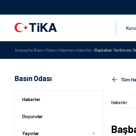
Kur
»
»
»
»
Anasayfa
Basın Odası
Haberler
Haberler
Başbakan Yardımcısı Vey
Basın Odası
Tüm Ha
Haberler
Haberler
Duyurular
Başba
Yayınlar