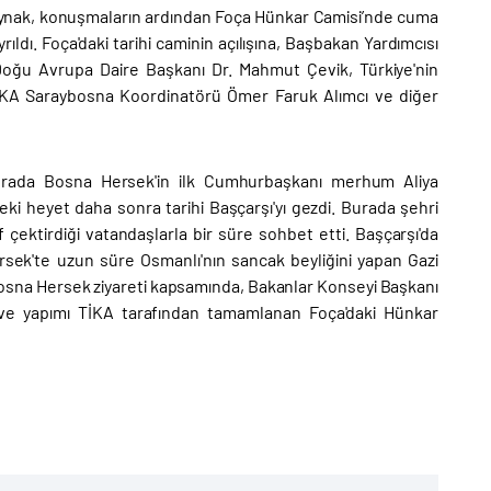
aynak, konuşmaların ardından Foça Hünkar Camisi’nde cuma
ldı. Foça'daki tarihi caminin açılışına, Başbakan Yardımcısı
 Doğu Avrupa Daire Başkanı Dr. Mahmut Çevik, Türkiye'nin
TİKA Saraybosna Koordinatörü Ömer Faruk Alımcı ve diğer
burada Bosna Hersek'in ilk Cumhurbaşkanı merhum Aliya
eki heyet daha sonra tarihi Başçarşı'yı gezdi. Burada şehri
f çektirdiği vatandaşlarla bir süre sohbet etti. Başçarşı'da
sek'te uzun süre Osmanlı'nın sancak beyliğini yapan Gazi
 Bosna Hersek ziyareti kapsamında, Bakanlar Konseyi Başkanı
in ve yapımı TİKA tarafından tamamlanan Foça'daki Hünkar