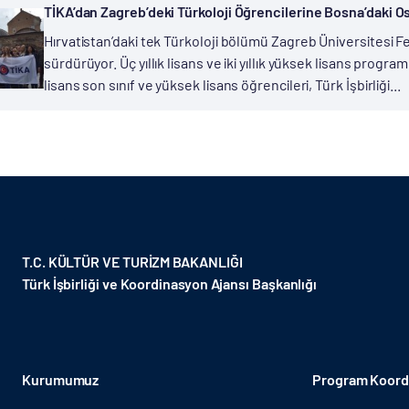
TİKA’dan Zagreb’deki Türkoloji Öğrencilerine Bosna’daki 
Hırvatistan’daki tek Türkoloji bölümü Zagreb Üniversitesi Fels
sürdürüyor. Üç yıllık lisans ve iki yıllık yüksek lisans pro
lisans son sınıf ve yüksek lisans öğrencileri, Türk İşbirliği...
T.C. KÜLTÜR VE TURİZM BAKANLIĞI
Türk İşbirliği ve Koordinasyon Ajansı Başkanlığı
Kurumumuz
Program Koordi