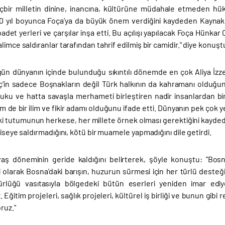
çbir milletin dinine, inancına, kültürüne müdahale etmeden hükm
 yıl boyunca Foça’ya da büyük önem verdiğini kaydeden Kaynak, "O
ibadet yerleri ve çarşılar inşa etti. Bu açılışı yapılacak Foça Hünka
limce saldıranlar tarafından tahrif edilmiş bir camidir." diye konuşt
ün dünyanın içinde bulunduğu sıkıntılı dönemde en çok Aliya İzzet
’in sadece Boşnakların değil Türk halkının da kahramanı olduğunu a
uku ve hatta savaşla merhameti birleştiren nadir insanlardan bi
 de bir ilim ve fikir adamı olduğunu ifade etti. Dünyanın pek çok 
 tutumunun herkese, her millete örnek olması gerektiğini kayded
liseye saldırmadığını, kötü bir muamele yapmadığını dile getirdi.
aş döneminin geride kaldığını belirterek, şöyle konuştu: "Bos
 olarak Bosna’daki barışın, huzurun sürmesi için her türlü desteğ
rlüğü vasıtasıyla bölgedeki bütün eserleri yeniden imar edi
 Eğitim projeleri, sağlık projeleri, kültürel iş birliği ve bunun g
ruz."