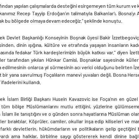
afından yapılan çalışmalarda desteğini esirgemeyen tüm kurum ve 
nımız Recep Tayyip Erdoğan’ın talimatıyla Balkanlar'ı, Bosna’yı 
rak bu bölgede olmaya devam edeceğiz." şeklinde konuştu.
k Devlet Başkanlığı Konseyinin Boşnak üyesi Bakir İzzetbegoviç s
sinden, dinin ışığına, kültüre ve etrafında yaşayan insanların ka
asında fedakar Türk kardeşlerimizin büyük katkısı var." diyen İzet
iler tarafından yıkılan Hünkar Camisi, Boşnaklar sayesinde küller
 edilmesinin onlarca yıl sürmesinin acı verici olduğunu belirten İz
t bir yana savrulmuş Foçalıların manevi yuvaları değil, Bosna Herse
ifadelerini kullandı.
k İslam Birliği Başkanı Husein Kavazovic ise Foça’nın en güzel 
, tüm bölge Müslümanlarını mutlu ettiğini, yüzlerine gülümsemey
n İslam ile tanıştığını ve o günden sonra hayatlarına Müslüman ola
er bıraktılar. Köprüler, camiler, okullar inşa edip kiliseleri ve man
farklı devletlerin, hükümdarların ve politikaların gelip geçtiğin
vardı ama halklar, birbirine saygı göstererek kendi dinine bağl