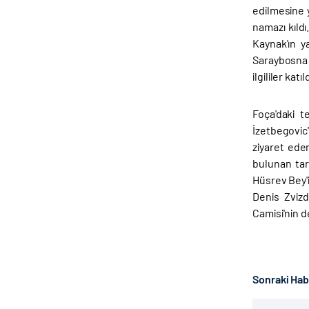
edilmesine 
namazı kıldı
Kaynak'ın y
Saraybosna 
ilgililer katıld
Foça'daki 
İzetbegovic
ziyaret eden
bulunan tar
Hüsrev Bey'
Denis Zvizd
Camisi'nin de
Sonraki Ha