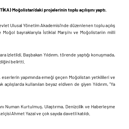
TİKA) Moğolistan'daki projelerinin toplu açılışını yaptı.
Devlet Ulusal Yönetim Akademisi'nde düzenlenen toplu açılış
Moğol bayraklarıyla İstiklal Marşı'nı ve Moğolistan'ın milli
ılara izletildi. Başbakan Yıldırım, törende yaptığı konuşmada,
ğini belirtti.
, eserlerin yapımında emeği geçen Moğolistan yetkilileri ve
açılışlarda kullanılan beyaz eldiven de giyen Yıldırım, "Ya
anı Numan Kurtulmuş, Ulaştırma, Denizcilik ve Haberleşme
çisi Ahmet Yazal ve çok sayıda davetli katıldı.