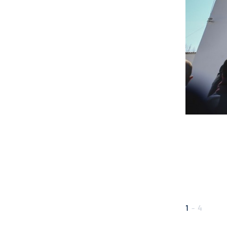
1
-
4