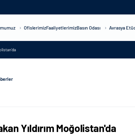
umumuz
Ofislerimiz
Faaliyetlerimiz
Basın Odası
Avrasya Etüd
listan'da
berler
kan Yıldırım Moğolistan'da