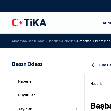
Kur
»
»
»
»
Anasayfa
Basın Odası
Haberler
Haberler
Başbakan Yıldırım Moğo
Basın Odası
Tüm Ha
Haberler
Haberler
Duyurular
Başba
Yayınlar