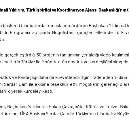
ali Yıldırım, Türk İşbirliği ve Koordinasyon Ajansı Başkanlığı’nın (
ın başkenti Ulanbator'da temaslarını sürdüren Başbakan Yıldırım, 
ıldı. Programın açılışında Moğolistanlı gençler, ellerinde Türk ve 
du.
lde gerçekleştirdiği 30 projenin tanıtımının yer aldığı video katılımc
an eserlerin Türkiye ile Moğolistan'ın dostluk ve kardeşliğini simgeledi
stluk ve kardeşliği daha da kuvvetlendirdiğini ifade eden Yıldırım
 Serdar Çam ile ekibine teşekkür etti. Moğolların geleneği olarak 
llah" diyerek kurdeleyi kesti.
nine, Başbakan Yardımcısı Hakan Çavuşoğlu, Kültür ve Turizm Bak
 Arslan, TİKA Başkanı Serdar Çam ile Türkiye'nin Ulanbator Büyükel