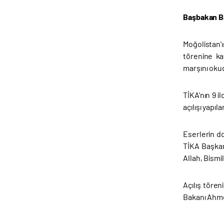
Başbakan Bin
Moğolistan'
törenine kat
marşını oku
TİKA'nın 9 i
açılışı yapıl
Eserlerin do
TİKA Başkanı
Allah, Bismi
Açılış töre
Bakanı Ahmet