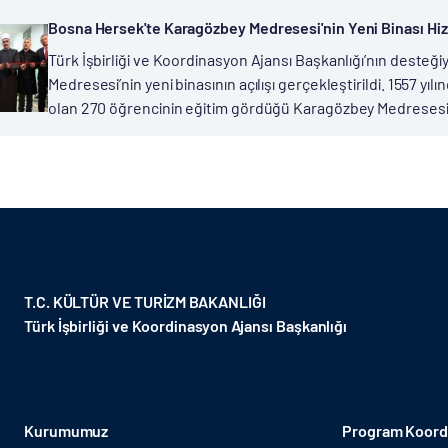
Bosna Hersek'te Karagözbey Medresesi'nin Yeni Binası Hi
Türk İşbirliği ve Koordinasyon Ajansı Başkanlığı’nın desteğ
Medresesi’nin yeni binasının açılışı gerçekleştirildi. 1557 y
olan 270 öğrencinin eğitim gördüğü Karagözbey Medresesi’ni
T.C. KÜLTÜR VE TURİZM BAKANLIĞI
Türk İşbirliği ve Koordinasyon Ajansı Başkanlığı
Kurumumuz
Program Koordi