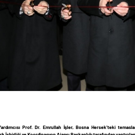
ardımcısı Prof. Dr. Emrullah İşler, Bosna Hersek’teki temasl
k İşbirliği ve Koordinasyon Ajansı Başkanlığı tarafından yaptırılan