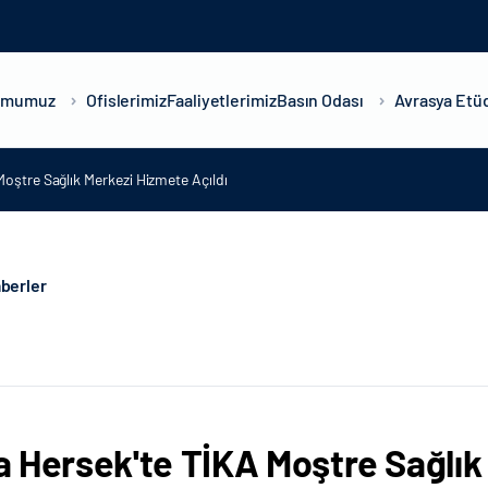
umumuz
Ofislerimiz
Faaliyetlerimiz
Basın Odası
Avrasya Etüd
oştre Sağlık Merkezi Hizmete Açıldı
berler
 Hersek'te TİKA Moştre Sağlık 