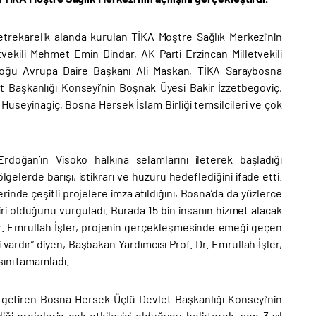
trekarelik alanda kurulan TİKA Moştre Sağlık Merkezi’nin
etvekili Mehmet Emin Dindar, AK Parti Erzincan Milletvekili
Doğu Avrupa Daire Başkanı Ali Maskan, TİKA Saraybosna
 Başkanlığı Konseyi’nin Boşnak Üyesi Bakir İzzetbegoviç,
seyinagiç, Bosna Hersek İslam Birliği temsilcileri ve çok
doğan’ın Visoko halkına selamlarını ileterek başladığı
gelerde barışı, istikrarı ve huzuru hedeflediğini ifade etti.
rinde çeşitli projelere imza atıldığını, Bosna’da da yüzlerce
iri olduğunu vurguladı. Burada 15 bin insanın hizmet alacak
Dr. Emrullah İşler, projenin gerçekleşmesinde emeği geçen
ardır” diyen, Başbakan Yardımcısı Prof. Dr. Emrullah İşler,
sını tamamladı.
e getiren Bosna Hersek Üçlü Devlet Başkanlığı Konseyi’nin
ği projelerin çok etkileyici olduğunu belirterek, son 3 yıl