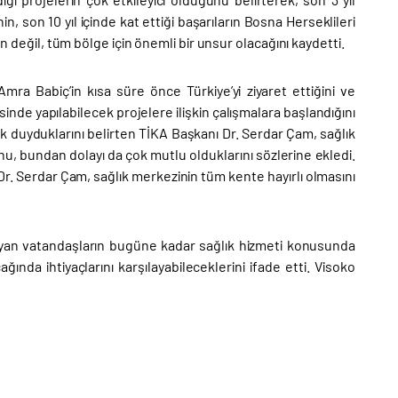
in, son 10 yıl içinde kat ettiği başarıların Bosna Herseklileri
in değil, tüm bölge için önemli bir unsur olacağını kaydetti.
a Babiç’in kısa süre önce Türkiye’yi ziyaret ettiğini ve
nde yapılabilecek projelere ilişkin çalışmalara başlandığını
k duyduklarını belirten TİKA Başkanı Dr. Serdar Çam, sağlık
nu, bundan dolayı da çok mutlu olduklarını sözlerine ekledi.
r. Serdar Çam, sağlık merkezinin tüm kente hayırlı olmasını
yan vatandaşların bugüne kadar sağlık hizmeti konusunda
ında ihtiyaçlarını karşılayabileceklerini ifade etti. Visoko