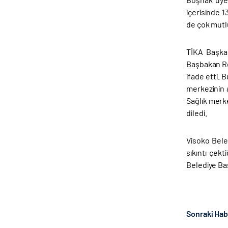
içerisinde 1
de çok mutlu
TİKA Başkan
Başbakan Rec
ifade etti. 
merkezinin a
Sağlık merk
diledi.
Visoko Bele
sıkıntı çekt
Belediye Baş
Sonraki Ha