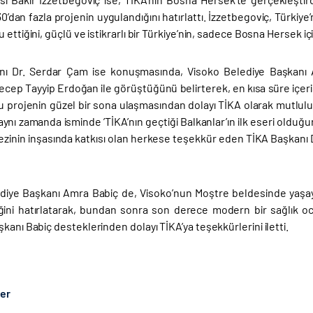
30’dan fazla projenin uygulandığını hatırlattı. İzzetbegoviç, Türkiye’n
 ettiğini, güçlü ve istikrarlı bir Türkiye’nin, sadece Bosna Hersek iç
ı Dr. Serdar Çam ise konuşmasında, Visoko Belediye Başkanı Amr
ep Tayyip Erdoğan ile görüştüğünü belirterek, en kısa süre içerisi
Bu projenin güzel bir sona ulaşmasından dolayı TİKA olarak mutlulu
ynı zamanda isminde ’TİKA’nın geçtiği Balkanlar’ın ilk eseri olduğu
ezinin inşasında katkısı olan herkese teşekkür eden TİKA Başkanı D
diye Başkanı Amra Babiç de, Visoko’nun Moştre beldesinde yaşa
iğini hatırlatarak, bundan sonra son derece modern bir sağlık ocağ
kanı Babiç desteklerinden dolayı TİKA’ya teşekkürlerini iletti.
ber