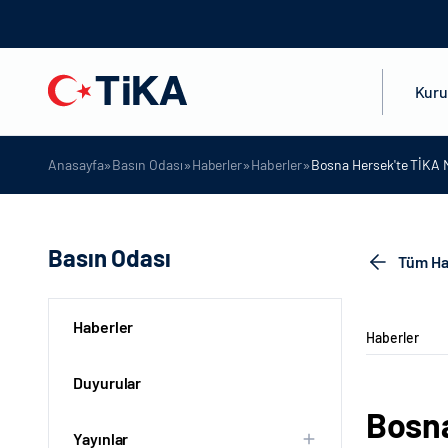
Kur
»
»
»
»
Anasayfa
Basın Odası
Haberler
Haberler
Bosna Hersek'te TİKA M
Basın Odası
Tüm Ha
Haberler
Haberler
Duyurular
Bosna
Yayınlar