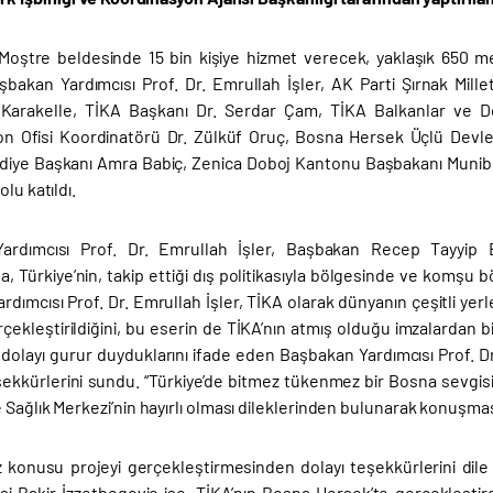
Moştre beldesinde 15 bin kişiye hizmet verecek, yaklaşık 650 me
Başbakan Yardımcısı Prof. Dr. Emrullah İşler, AK Parti Şırnak Mill
 Karakelle, TİKA Başkanı Dr. Serdar Çam, TİKA Balkanlar ve 
n Ofisi Koordinatörü Dr. Zülküf Oruç, Bosna Hersek Üçlü Devlet
diye Başkanı Amra Babiç, Zenica Doboj Kantonu Başbakanı Munib Hu
lu katıldı.
ardımcısı Prof. Dr. Emrullah İşler, Başbakan Recep Tayyip Er
 Türkiye’nin, takip ettiği dış politikasıyla bölgesinde ve komşu böl
dımcısı Prof. Dr. Emrullah İşler, TİKA olarak dünyanın çeşitli yerle
çekleştirildiğini, bu eserin de TİKA’nın atmış olduğu imzalardan b
dolayı gurur duyduklarını ifade eden Başbakan Yardımcısı Prof. 
ekkürlerini sundu. “Türkiye’de bitmez tükenmez bir Bosna sevgisi v
Sağlık Merkezi’nin hayırlı olması dileklerinden bulunarak konuşma
z konusu projeyi gerçekleştirmesinden dolayı teşekkürlerini dil
i Bakir İzzetbegoviç ise, TİKA’nın Bosna Hersek’te gerçekleştirdi