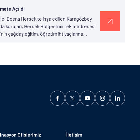
zmete Açıldı
iyle, Bosna Hersek’te inşa edilen Karagözbey
ılında kurulan, Hersek Bölgesi’nin tek medresesi
n çağdaş eğitim, öğretim ihtiyaçlarına...
nasyon Ofislerimiz
İletişim