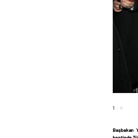
1
-
8
Başbakan Y
kentinde Tür