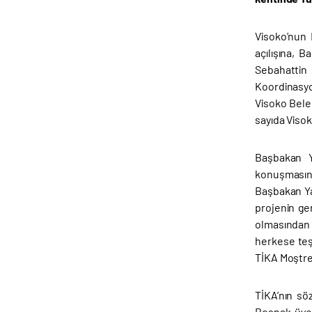
Visoko’nun 
açılışına, 
Sebahattin
Koordinasyo
Visoko Bele
sayıda Visoko
Başbakan Y
konuşmasına,
Başbakan Yar
projenin ger
olmasından 
herkese teş
TİKA Moştre 
TİKA’nın sö
Boşnak üyes