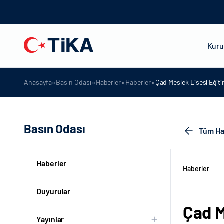
Kur
»
»
»
»
Anasayfa
Basın Odası
Haberler
Haberler
Çad Meslek Lisesi Eğiti
Basın Odası
Tüm Ha
Haberler
Haberler
Duyurular
Çad M
Yayınlar