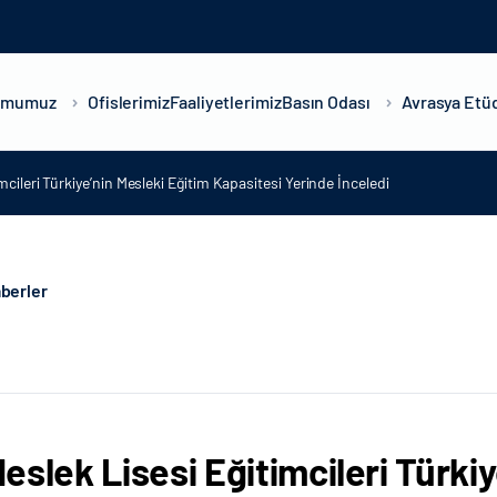
umumuz
Ofislerimiz
Faaliyetlerimiz
Basın Odası
Avrasya Etüd
mcileri Türkiye’nin Mesleki Eğitim Kapasitesi Yerinde İnceledi
berler
eslek Lisesi Eğitimcileri Türkiy