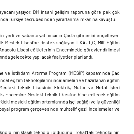
 heyecanı yaşıyor. BM insani gelişim raporuna göre pek çok
alanda Türkiye tecrübesinden yararlanma imkânına kavuştu.
in yerli ve yabancı yatırımcının Çad’a gitmesini engelleyen
ik Meslek Lisesi’ne destek sağlayan TİKA, T.C. Milli Eğitim
k Anadolu Lisesi eğiticilerinin Encemine’de görevlendirilmesi
ında gelecekte yapılacak faaliyetler planlandı.
rme ve İstihdamı Artırma Programı (MESİP) kapsamında Çad
ncel eğitim teknolojilerini incelemeleri ve hazırlanan eğitim
esleki Teknik Lisesi’nin Elektrik, Motor ve Metal İşleri
, Encemine Mesleki Teknik Lisesi’ne hibe edilecek eğitim
eki mesleki eğitim ortamlarında işçi sağlığı ve iş güvenliği
n sosyal program çerçevesinde muhtelif gezi, incelemeler ve
olojinin klasik teknoloji olduğunu Tokat’taki teknolojinin