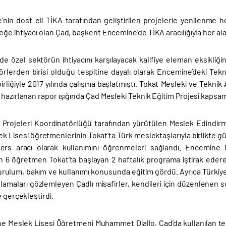
e’nin dost eli TİKA tarafından geliştirilen projelerle yenilenme
eğe ihtiyacı olan Çad, başkent Encemine’de TİKA aracılığıyla her 
e özel sektörün ihtiyacını karşılayacak kalifiye eleman eksikliğin
törlerden birisi olduğu tespitine dayalı olarak Encemine’deki Tekn
birliğiyle 2017 yılında çalışma başlatmıştı. Tokat Mesleki ve Tekni
hazırlanan rapor ışığında Çad Mesleki Teknik Eğitim Projesi kapsam
 Projeleri Koordinatörlüğü tarafından yürütülen Meslek Edindi
k Lisesi öğretmenlerinin Tokat’ta Türk meslektaşlarıyla birlikte gü
ders aracı olarak kullanımını öğrenmeleri sağlandı. Encemine M
6 öğretmen Tokat’ta başlayan 2 haftalık programa iştirak ederek
urulum, bakım ve kullanımı konusunda eğitim gördü. Ayrıca Türkiye’d
ygulamaları gözlemleyen Çadlı misafirler, kendileri için düzenlene
e gerçekleştirdi.
e Meslek Lisesi Öğretmeni Muhammet Diallo, Çad’da kullanılan tekn