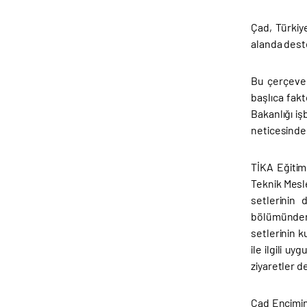
Çad, Türkiy
alanda dest
Bu çerçeved
başlıca fak
Bakanlığı iş
neticesinde 
TİKA Eğitim
Teknik Mesle
setlerinin 
bölümünden 
setlerinin k
ile ilgili u
ziyaretler d
Çad Encimin