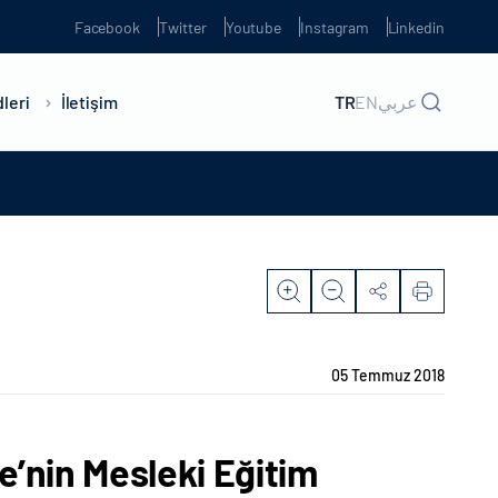
Facebook
Twitter
Youtube
Instagram
Linkedin
leri
İletişim
TR
EN
عربي
05 Temmuz 2018
e’nin Mesleki Eğitim