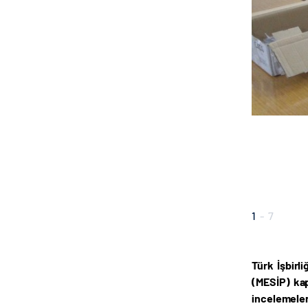
1
-
7
Türk İşbirl
(MESİP) kap
incelemeleri