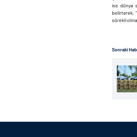
ise dünya s
belirterek, 
sürekli olma
Sonraki Ha