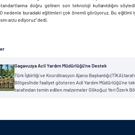
tandartlarına doğru gelinen son teknoloji kullanıldığını söyle
“O nedenle buradaki eğitimleri çok önemli görüyoruz. Bu eğitimi iyi
sını arzu ediyoruz” dedi.
ber
Gagavuzya Acil Yardım Müdürlüğü’ne Destek
Türk İşbirliği ve Koordinasyon Ajansı Başkanlığı (TİKA) ta
Bölgesi’nde faaliyet gösteren Acil Yardım Müdürlüğü’ne t
tarafından temin edilen malzemeler Gökoğuz Yeri Özerk Bölg