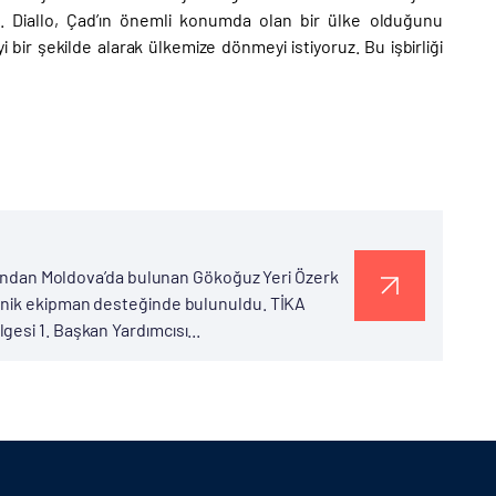
di. Diallo, Çad’ın önemli konumda olan bir ülke olduğunu
 bir şekilde alarak ülkemize dönmeyi istiyoruz. Bu işbirliği
rafından Moldova’da bulunan Gökoğuz Yeri Özerk
eknik ekipman desteğinde bulunuldu. TİKA
esi 1. Başkan Yardımcısı...