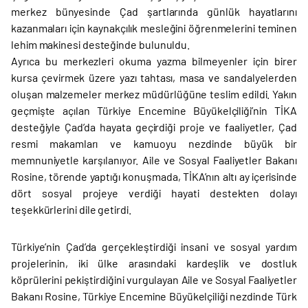
merkez bünyesinde Çad şartlarında günlük hayatlarını
kazanmaları için kaynakçılık mesleğini öğrenmelerini teminen
lehim makinesi desteğinde bulunuldu.
Ayrıca bu merkezleri okuma yazma bilmeyenler için birer
kursa çevirmek üzere yazı tahtası, masa ve sandalyelerden
oluşan malzemeler merkez müdürlüğüne teslim edildi. Yakın
geçmişte açılan Türkiye Encemine Büyükelçiliği’nin TİKA
desteğiyle Çad’da hayata geçirdiği proje ve faaliyetler, Çad
resmi makamları ve kamuoyu nezdinde büyük bir
memnuniyetle karşılanıyor. Aile ve Sosyal Faaliyetler Bakanı
Rosine, törende yaptığı konuşmada, TİKA’nın altı ay içerisinde
dört sosyal projeye verdiği hayati destekten dolayı
teşekkürlerini dile getirdi.
Türkiye’nin Çad’da gerçekleştirdiği insani ve sosyal yardım
projelerinin, iki ülke arasındaki kardeşlik ve dostluk
köprülerini pekiştirdiğini vurgulayan Aile ve Sosyal Faaliyetler
Bakanı Rosine, Türkiye Encemine Büyükelçiliği nezdinde Türk