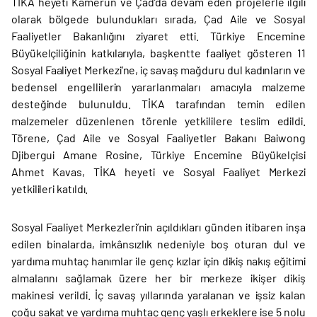
TİKA heyeti Kamerun ve Çad’da devam eden projelerle ilgili
olarak bölgede bulundukları sırada, Çad Aile ve Sosyal
Faaliyetler Bakanlığını ziyaret etti. Türkiye Encemine
Büyükelçiliğinin katkılarıyla, başkentte faaliyet gösteren 11
Sosyal Faaliyet Merkezi’ne, iç savaş mağduru dul kadınların ve
bedensel engellilerin yararlanmaları amacıyla malzeme
desteğinde bulunuldu. TİKA tarafından temin edilen
malzemeler düzenlenen törenle yetkililere teslim edildi.
Törene, Çad Aile ve Sosyal Faaliyetler Bakanı Baiwong
Djibergui Amane Rosine, Türkiye Encemine Büyükelçisi
Ahmet Kavas, TİKA heyeti ve Sosyal Faaliyet Merkezi
yetkilileri katıldı.
Sosyal Faaliyet Merkezleri’nin açıldıkları günden itibaren inşa
edilen binalarda, imkânsızlık nedeniyle boş oturan dul ve
yardıma muhtaç hanımlar ile genç kızlar için dikiş nakış eğitimi
almalarını sağlamak üzere her bir merkeze ikişer dikiş
makinesi verildi. İç savaş yıllarında yaralanan ve işsiz kalan
çoğu sakat ve yardıma muhtaç genç yaşlı erkeklere ise 5 nolu