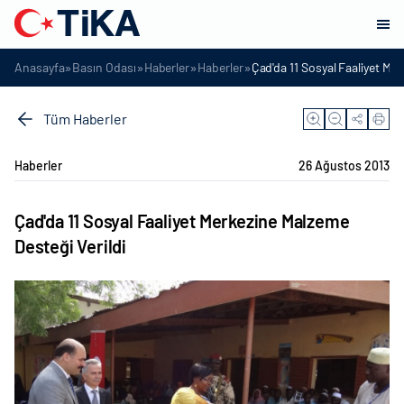
»
»
»
»
Anasayfa
Basın Odası
Haberler
Haberler
Çad'da 11 Sosyal Faaliyet Me
Tüm Haberler
Haberler
26 Ağustos 2013
Çad'da 11 Sosyal Faaliyet Merkezine Malzeme
Desteği Verildi