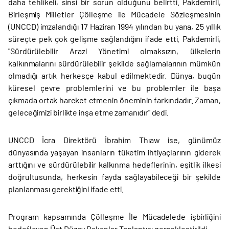
daha tehlikeli, sinsi bir sorun olduğunu belirtti. Pakdemirli,
Birleşmiş Milletler Çölleşme ile Mücadele Sözleşmesinin
(UNCCD) imzalandığı 17 Haziran 1994 yılından bu yana, 25 yıllık
süreçte pek çok gelişme sağlandığını ifade etti. Pakdemirli,
"Sürdürülebilir Arazi Yönetimi olmaksızın, ülkelerin
kalkınmalarını sürdürülebilir şekilde sağlamalarının mümkün
olmadığı artık herkesçe kabul edilmektedir. Dünya, bugün
küresel çevre problemlerini ve bu problemler ile başa
çıkmada ortak hareket etmenin öneminin farkındadır. Zaman,
geleceğimizi birlikte inşa etme zamanıdır" dedi.
UNCCD İcra Direktörü İbrahim Thıaw ise, günümüz
dünyasında yaşayan insanların tüketim ihtiyaçlarının giderek
arttığını ve sürdürülebilir kalkınma hedeflerinin, eşitlik ilkesi
doğrultusunda, herkesin fayda sağlayabileceği bir şekilde
planlanması gerektiğini ifade etti.
Program kapsamında Çölleşme İle Mücadelede işbirliğini
hedefleyen Üst Düzey Bakanlar Toplantısı gerçekleştirildi.