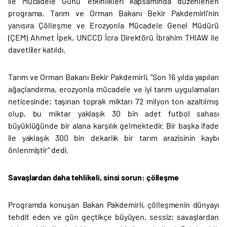
ile Mücadele Günü' etkinlikleri kapsamında düzenlenen
programa, Tarım ve Orman Bakanı Bekir Pakdemirli'nin
yanısıra Çölleşme ve Erozyonla Mücadele Genel Müdürü
(ÇEM) Ahmet İpek, UNCCD İcra Direktörü İbrahim THIAW ile
davetliler katıldı.
Tarım ve Orman Bakanı Bekir Pakdemirli, "Son 16 yılda yapılan
ağaçlandırma, erozyonla mücadele ve iyi tarım uygulamaları
neticesinde; taşınan toprak miktarı 72 milyon ton azaltılmış
olup, bu miktar yaklaşık 30 bin adet futbol sahası
büyüklüğünde bir alana karşılık gelmektedir. Bir başka ifade
ile yaklaşık 300 bin dekarlık bir tarım arazisinin kaybı
önlenmiştir" dedi.
Savaşlardan daha tehlikeli, sinsi sorun: çölleşme
Programda konuşan Bakan Pakdemirli, çölleşmenin dünyayı
tehdit eden ve gün geçtikçe büyüyen, sessiz; savaşlardan