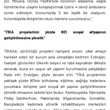
zor. Mesela, Güney Pasifik'teki Solomon adalarına, sağlık
hizmetlerine ulaşımı kolaylaştırmak üzere 4 deniz ambulansı
temin edilmiştir. Komorlar'da 5 bin kişilik bir stadyum,
Kolombiya'da ilköğretim okulu hizmete sunulmuştur."
"TİKA projelerinin yüzde 80'i sosyal altyapının
geliştirilmesine yönelik"
TİKA'nın, yürüttüğü projeleri rastgele seçen, çıkar amaçlı
hareket eden bir kurum asla olmadığını belirten Erdoğan,
faaliyet gösterilen ülkenin beşeri ve tabii kaynakları dikkate
alınarak, buna en uygun alt yapının kurulmasına çalışıldığını
ifade etti. Erdoğan, şöyle devam etti: "TİKA projelerinin
yaklaşık yüzde 80'inin istihdama, eğitime, sağlığa, kadınlara,
çocuklara, iletişime yani sosyal alt yapının geliştirilmesine
yönelik olmasının sebebi işte budur. Kamboçya'da, Nijerya'da,
Fildişi Sahilleri'nde, Pakistan'da, Afganistan'da, Somali'de,
Bangladeş'e kadınlara yönelik rehabilitasyon merkezleri
açılmasının sebebi budur. Nijerya'da, ana çocuk sağlığı