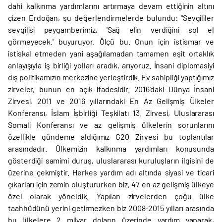
dahi kalkınma yardımlarını artırmaya devam ettiğinin altını
çizen Erdoğan, şu değerlendirmelerde bulundu: "Sevgililer
sevgilisi peygamberimiz, 'Sağ elin verdiğini sol el
görmeyecek.' buyuruyor. Ölçü bu. Onun için istismar ve
istiskal etmeden yani aşağılamadan tamamen eşit ortaklık
anlayışıyla iş birliği yolları aradık, arıyoruz. İnsani diplomasiyi
dış politikamızın merkezine yerleştirdik. Ev sahipliği yaptığımız
zirveler, bunun en açık ifadesidir. 2016'daki Dünya İnsani
Zirvesi, 2011 ve 2016 yıllarındaki En Az Gelişmiş Ülkeler
Konferansı, İslam İşbirliği Teşkilatı 13. Zirvesi, Uluslararası
Somali Konferansı ve az gelişmiş ülkelerin sorunlarını
özellikle gündeme aldığımız G20 Zirvesi bu toplantılar
arasındadır. Ülkemizin kalkınma yardımları konusunda
gösterdiği samimi duruş, uluslararası kuruluşların ilgisini de
üzerine çekmiştir. Herkes yardım adı altında siyasi ve ticari
çıkarları için zemin oluştururken biz, 47 en az gelişmiş ülkeye
özel olarak yöneldik. Yapılan zirvelerden çoğu ülke
taahhüdünü yerini getirmezken biz 2008-2015 yılları arasında
bu ülkelere 2 milyar doların üzerinde yardım yaparak,