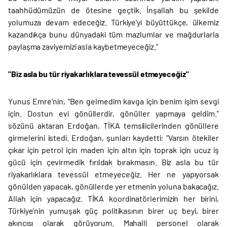
taahhüdümüzün de ötesine geçtik. İnşallah bu şekilde
yolumuza devam edeceğiz. Türkiye'yi büyüttükçe, ülkemiz
kazandıkça bunu dünyadaki tüm mazlumlar ve mağdurlarla
paylaşma zaviyemizi asla kaybetmeyeceğiz."
"Biz asla bu tür riyakarlıklara tevessül etmeyeceğiz"
Yunus Emre'nin, "Ben gelmedim kavga için benim işim sevgi
için. Dostun evi gönüllerdir, gönüller yapmaya geldim."
sözünü aktaran Erdoğan, TİKA temsilicilerinden gönüllere
girmelerini istedi. Erdoğan, şunları kaydetti: "Varsın ötekiler
çıkar için petrol için maden için altın için toprak için ucuz iş
gücü için çevirmedik fırıldak bırakmasın. Biz asla bu tür
riyakarlıklara tevessül etmeyeceğiz. Her ne yapıyorsak
gönülden yapacak, gönüllerde yer etmenin yoluna bakacağız.
Allah için yapacağız. TİKA koordinatörlerimizin her birini,
Türkiye'nin yumuşak güç politikasının birer uç beyi, birer
akıncısı olarak görüyorum. Mahalli personel olarak