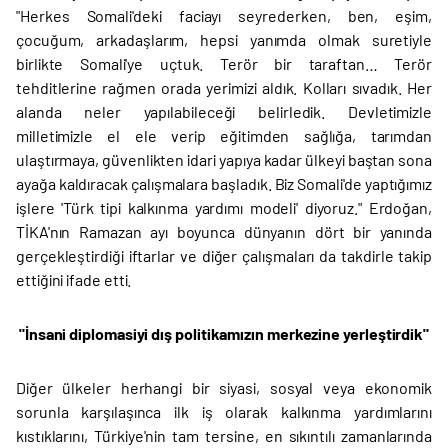
"Herkes Somali'deki faciayı seyrederken, ben, eşim,
çocuğum, arkadaşlarım, hepsi yanımda olmak suretiyle
birlikte Somali'ye uçtuk. Terör bir taraftan… Terör
tehditlerine rağmen orada yerimizi aldık. Kolları sıvadık. Her
alanda neler yapılabileceği belirledik. Devletimizle
milletimizle el ele verip eğitimden sağlığa, tarımdan
ulaştırmaya, güvenlikten idari yapıya kadar ülkeyi baştan sona
ayağa kaldıracak çalışmalara başladık. Biz Somali'de yaptığımız
işlere 'Türk tipi kalkınma yardımı modeli' diyoruz." Erdoğan,
TİKA'nın Ramazan ayı boyunca dünyanın dört bir yanında
gerçekleştirdiği iftarlar ve diğer çalışmaları da takdirle takip
ettiğini ifade etti.
"İnsani diplomasiyi dış politikamızın merkezine yerleştirdik"
Diğer ülkeler herhangi bir siyasi, sosyal veya ekonomik
sorunla karşılaşınca ilk iş olarak kalkınma yardımlarını
kıstıklarını, Türkiye'nin tam tersine, en sıkıntılı zamanlarında