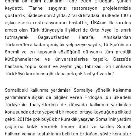
önemli bir adım attıklarını ifade eden Erdoğan, şunları
kaydetti: "Tarihe saygımızı restorasyon projelerimizle
gösterdik. Sadece son 3 yılda, 3 farklı kıtadaki 18 ülkede 100'ü
aşkın eserin restorasyonunu başlattık. TİKA'nın ilk kuruluş
amacı olan Türk dünyasıyla ilişkileri de Orta Asya ile sınırlı
tutmayarak Gagavuz'lardan Harar'a, Ahıska'lardan
Türkmen'lere kadar geniş bir yelpazeye yaydık. Türkçe'nin en
önemli ve en kapsamlı sözlüğünü dünyanın tüm prestijli
kütüphanelerine ve üniversitelerine taşıdık. Gazze'de
hastane, toplu konut ve zeytin yağı fabrikası, Sri Lanka'da
Türk köyü kurulması gibi daha pek çok faaliyet vardır."
Somali'deki kalkınma yardımları Somali'ye yönelik kalkınma
yardımlarına ilişkin de bilgiler veren Erdoğan, bu ülkedeki
Türkiye'nin faaliyetlerinin de dünyada kalkınma yardımları
konusunda adeta yepyeni bir model ortaya koyduğuna dikkati
çekti. 2011'de çok büyük bir kuraklık yaşayan Somali'nin yardım
çağrısına kulak vererek hemen dost ve kardeş Somali
halkının yanına koştuklarını belirten Erdoğan, şöyle konuştu: