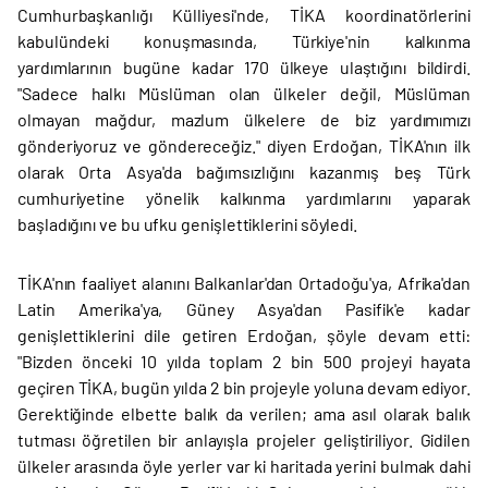
Cumhurbaşkanlığı Külliyesi'nde, TİKA koordinatörlerini
kabulündeki konuşmasında, Türkiye'nin kalkınma
yardımlarının bugüne kadar 170 ülkeye ulaştığını bildirdi.
"Sadece halkı Müslüman olan ülkeler değil, Müslüman
olmayan mağdur, mazlum ülkelere de biz yardımımızı
gönderiyoruz ve göndereceğiz." diyen Erdoğan, TİKA'nın ilk
olarak Orta Asya'da bağımsızlığını kazanmış beş Türk
cumhuriyetine yönelik kalkınma yardımlarını yaparak
başladığını ve bu ufku genişlettiklerini söyledi.
TİKA'nın faaliyet alanını Balkanlar'dan Ortadoğu'ya, Afrika'dan
Latin Amerika'ya, Güney Asya'dan Pasifik'e kadar
genişlettiklerini dile getiren Erdoğan, şöyle devam etti:
"Bizden önceki 10 yılda toplam 2 bin 500 projeyi hayata
geçiren TİKA, bugün yılda 2 bin projeyle yoluna devam ediyor.
Gerektiğinde elbette balık da verilen; ama asıl olarak balık
tutması öğretilen bir anlayışla projeler geliştiriliyor. Gidilen
ülkeler arasında öyle yerler var ki haritada yerini bulmak dahi