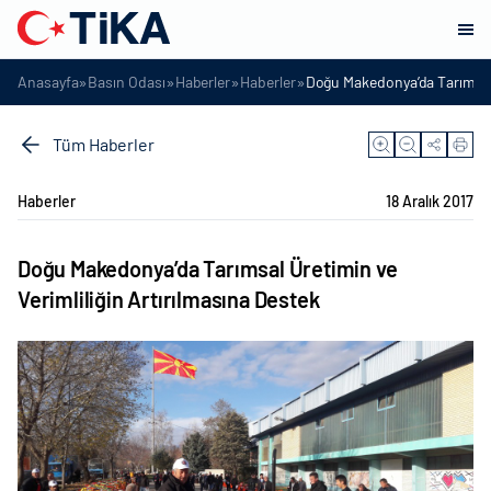
»
»
»
»
Anasayfa
Basın Odası
Haberler
Haberler
Doğu Makedonya’da Tarımsal Ü
Tüm Haberler
Haberler
18 Aralık 2017
Doğu Makedonya’da Tarımsal Üretimin ve
Verimliliğin Artırılmasına Destek