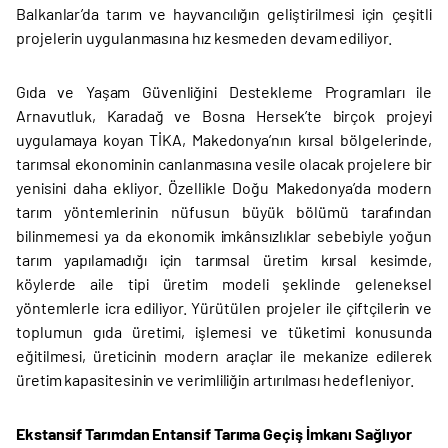
Balkanlar’da tarım ve hayvancılığın geliştirilmesi için çeşitli
projelerin uygulanmasına hız kesmeden devam ediliyor.
Gıda ve Yaşam Güvenliğini Destekleme Programları ile
Arnavutluk, Karadağ ve Bosna Hersek’te birçok projeyi
uygulamaya koyan TİKA, Makedonya’nın kırsal bölgelerinde,
tarımsal ekonominin canlanmasına vesile olacak projelere bir
yenisini daha ekliyor. Özellikle Doğu Makedonya’da modern
tarım yöntemlerinin nüfusun büyük bölümü tarafından
bilinmemesi ya da ekonomik imkânsızlıklar sebebiyle yoğun
tarım yapılamadığı için tarımsal üretim kırsal kesimde,
köylerde aile tipi üretim modeli şeklinde geleneksel
yöntemlerle icra ediliyor. Yürütülen projeler ile çiftçilerin ve
toplumun gıda üretimi, işlemesi ve tüketimi konusunda
eğitilmesi, üreticinin modern araçlar ile mekanize edilerek
üretim kapasitesinin ve verimliliğin artırılması hedefleniyor.
Ekstansif Tarımdan Entansif Tarıma Geçiş İmkanı Sağlıyor