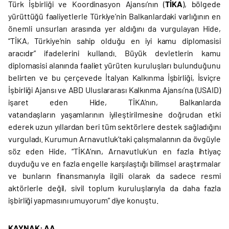
Türk İşbirliği ve Koordinasyon Ajansı’nın (
TİKA
), bölgede
yürüttüğü faaliyetlerle Türkiye’nin Balkanlardaki varlığının en
önemli unsurları arasında yer aldığını da vurgulayan Hide,
“TİKA, Türkiye’nin sahip olduğu en iyi kamu diplomasisi
aracıdır” ifadelerini kullandı. Büyük devletlerin kamu
diplomasisi alanında faaliet yürüten kuruluşları bulunduğunu
belirten ve bu çerçevede İtalyan Kalkınma İşbirliği, İsviçre
İşbirliği Ajansı ve ABD Uluslararası Kalkınma Ajansı’na (USAID)
işaret eden Hide, TİKA’nın, Balkanlarda
vatandaşların yaşamlarının iyileştirilmesine doğrudan etki
ederek uzun yıllardan beri tüm sektörlere destek sağladığını
vurguladı. Kurumun Arnavutluk’taki çalışmalarının da övgüyle
söz eden Hide, “TİKA’nın, Arnavutluk’un en fazla ihtiyaç
duyduğu ve en fazla engelle karşılaştığı bilimsel araştırmalar
ve bunların finansmanıyla ilgili olarak da sadece resmi
aktörlerle değil, sivil toplum kuruluşlarıyla da daha fazla
işbirliği yapmasını umuyorum” diye konuştu.
KAYNAK: AA