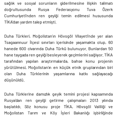
sağlık ve sosyal sorunların giderilmesine ilişkin talimatı
doğrultusunda Rusya Federasyonu Tuva Özerk
Cumhuriyeti’nden ren geyiği temin edilmesi hususunda
TİKA’dan yardım talep etmişti.
Duha Türkleri, Moğolistan’ın Hövsgöl Vilayeti’nde yer alan
Tsagaannuur İlçesi sınırları içerisinde yaşamakta olup, 60
hanede 600 civarında Duha Türkü bulunuyor. Bunlardan 50
hane taygada ren geyiği besleyerek geçimlerini sağlıyor. TİKA
tarafından yapılan araştırmalarda, bahse konu projenin
yürütülmesi, Moğolistan’ın en küçük etnik gruplarından biri
olan Duha Türklerinin yaşamlarına katkı sağlayacağı
düşünüldü.
Duha Türklerine damızlık geyik temini projesi kapsamında
Rusya’dan ren geyiği getirme çalışmaları 2013 yılında
başlatıldı. Söz konusu proje TİKA, Hövsgöl Valiliği ve
Moğolistan Tarım ve Köy İşleri Bakanlığı işbirliğinde