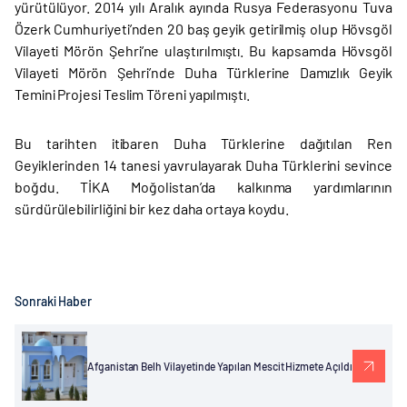
yürütülüyor. 2014 yılı Aralık ayında Rusya Federasyonu Tuva
Özerk Cumhuriyeti’nden 20 baş geyik getirilmiş olup Hövsgöl
Vilayeti Mörön Şehri’ne ulaştırılmıştı. Bu kapsamda Hövsgöl
Vilayeti Mörön Şehri’nde Duha Türklerine Damızlık Geyik
Temini Projesi Teslim Töreni yapılmıştı.
Bu tarihten itibaren Duha Türklerine dağıtılan Ren
Geyiklerinden 14 tanesi yavrulayarak Duha Türklerini sevince
boğdu. TİKA Moğolistan’da kalkınma yardımlarının
sürdürülebilirliğini bir kez daha ortaya koydu.
Sonraki Haber
Afganistan Belh Vilayetinde Yapılan Mescit Hizmete Açıldı