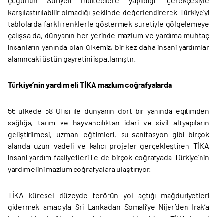
çoğunun Suriyeli mültecilere yapıldığı” gerekçesiyle
karşılaştırılabilir olmadığı şeklinde değerlendirerek Türkiye’yi
tablolarda farklı renklerle göstermek suretiyle gölgelemeye
çalışsa da, dünyanın her yerinde mazlum ve yardıma muhtaç
insanların yanında olan ülkemiz, bir kez daha insani yardımlar
alanındaki üstün gayretini ispatlamıştır.
Türkiye’nin yardım eli TİKA mazlum coğrafyalarda
56 ülkede 58 Ofisi ile dünyanın dört bir yanında eğitimden
sağlığa, tarım ve hayvancılıktan idari ve sivil altyapıların
geliştirilmesi, uzman eğitimleri, su-sanitasyon gibi birçok
alanda uzun vadeli ve kalıcı projeler gerçekleştiren TİKA
insani yardım faaliyetleri ile de birçok coğrafyada Türkiye’nin
yardım elini mazlum coğrafyalara ulaştırıyor.
TİKA küresel düzeyde terörün yol açtığı mağduriyetleri
gidermek amacıyla Sri Lanka’dan Somali’ye Nijer’den Irak’a