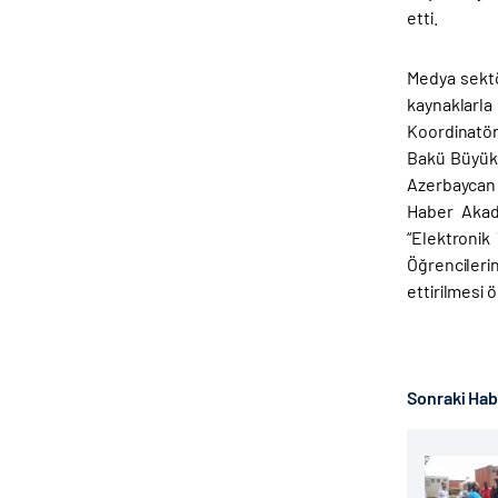
etti.
Medya sektö
kaynaklarl
Koordinatör
Bakü Büyükel
Azerbaycan 
Haber Akade
“Elektronik
Öğrencileri
ettirilmesi 
Sonraki Ha