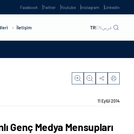
Facebook
Twitter
Youtube
Instagram
Linkedin
leri
İletişim
TR
EN
عربي
11 Eylül 2014
nlı Genç Medya Mensupları