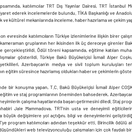
psamında, katılımcılar TRT Dış Yayınlar Dairesi, TRT İstanbu
 ziyaret ederek incelemelerde bulundu. TİKA Başkanlığı ve Anadolu 
stik ve kültürel mekanlarında inceleme, haber hazırlama ve çekim yapm
n evresinde katılımcıların Türkiye izlenimlerine ilişkin birer çal
kameraman gruplarının her ikisinden ilk üç dereceye girenler Bakü’
de gerçekleştirildi. Ödül töreni kapsamında, eğitime katılan muh
alışmalar gösterildi. Türkiye Bakü Büyükelçisi İsmail Alper Coşk
i yetkilileri, Azerbaycan’ın medya ve sivil toplum kuruluşları te
n eğitim süresince hazırlamış oldukları haber ve çekimlerin gösteri
nde bir konuşma yapan, T.C. Bakü Büyükelçisi İsmail Alper COŞKUN
eğitim ve staj programlarının öneminden bahsederek, Azerbayca
neyimlerin çalışma hayatlarında başarı getirmesini diledi. Staj prog
biri Jale Mammadova, TRT’nin usta ve deneyimli eğiticilerinde
da büyük değişimlere yol açtığını, bilgi ve deneyimlerini geliştir
’ye program katılımcıları adından teşekkür etti. Birincilik ödülü
üşündükleri web televizyonculuğu çalışmaları için çok faydalı bir 