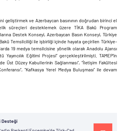
ni geliştirmek ve Azerbaycan basınının doğrudan birinci el
önelik süreçleri desteklemek üzere TİKA Bakü Program
larına Destek Konseyi, Azerbaycan Basın Konseyi, Türkiye
kü Temsilciliği ile işbirliği içinde hayata geçirilen Türkiye-
larda 19 medya temsilcisine yönelik olarak Anadolu Ajansı
ayıncılık Eğitimi Projesi” gerçekleştirilmişti. TAMEP’in
zde Üst Düzey Kabullerinin Sağlanması”, “İletişim Fakültesi
ık Konferansı”, “Kafkasya Yerel Medya Buluşması” ile devam
i Desteği
n Çad’ın Başkenti Encemine’de Türk-Çad