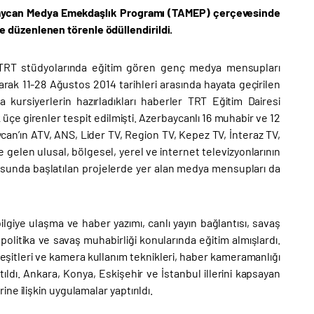
zerbaycan Medya Emekdaşlık Programı (TAMEP) çerçevesinde
 düzenlenen törenle ödüllendirildi.
TRT stüdyolarında eğitim gören genç medya mensupları
rak 11-28 Ağustos 2014 tarihleri arasında hayata geçirilen
kursiyerlerin hazırladıkları haberler TRT Eğitim Dairesi
üçe girenler tespit edilmişti. Azerbaycanlı 16 muhabir ve 12
an’ın ATV, ANS, Lider TV, Region TV, Kepez TV, İnteraz TV,
 gelen ulusal, bölgesel, yerel ve internet televizyonlarının
usunda başlatılan projelerde yer alan medya mensupları da
lgiye ulaşma ve haber yazımı, canlı yayın bağlantısı, savaş
, politika ve savaş muhabirliği konularında eğitim almışlardı.
şitleri ve kamera kullanım teknikleri, haber kameramanlığı
ıldı. Ankara, Konya, Eskişehir ve İstanbul illerini kapsayan
e ilişkin uygulamalar yaptırıldı.