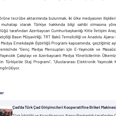
rüne tecrübe aktarımında bulunmak, iki ülke medyasının ilişkileri
a muhatap olarak Türkiye hakkında bilgi sahibi olmasına y
lüğü tarafından Azerbaycan Cumhurbaşkanlığı Kitle İletişim Araç
çiliği Basın Müşavirliği, TRT Bakü Temsilciliği ve Anadolu Ajansı Ba
Medya Emekdaşlık (İşbirliği) Programı kapsamında, geçtiğimiz ay
misi’nde “Genç Medya Mensupları için E-Yayıncılık ve Masaüstü Y
 Yayıncılık Çalıştayı ve Azerbaycanlı Medya Yöneticilerinin Ülkemi
nin Türkiye’de Staj Programı”, “Uluslararası Elektronik Yayıncıl
öngörülüyor.
ber
Çad'da Türk Çad Girişimcileri Kooperatifine Briket Makines
Türk İşbirliği ve Koordinasyon Ajansı Başkanlığı tarafında