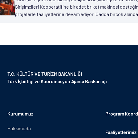
Girişimcileri Kooperatifine bir adet briket makinesi desteğ
projelerle faaliyetlerine devam ediyor. Çad’da birçok alanda
T.C. KÜLTÜR VE TURİZM BAKANLIĞI
Türk İşbirliği ve Koordinasyon Ajansı Başkanlığı
Kurumumuz
Program Koordi
Hakkımızda
Faaliyetlerimiz