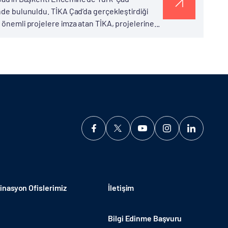
inde bulunuldu. TİKA Çad’da gerçekleştirdiği
 önemli projelere imza atan TİKA, projelerine...
nasyon Ofislerimiz
İletişim
Bilgi Edinme Başvuru