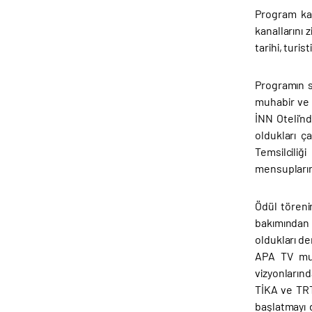
Program ka
kanallarını
tarihi, turi
Programın so
muhabir ve 
İNN Oteli’n
oldukları ç
Temsilciliğ
mensuplarını
Ödül töreni
bakımından 
oldukları de
APA TV muha
vizyonların
TİKA ve TRT
başlatmayı d