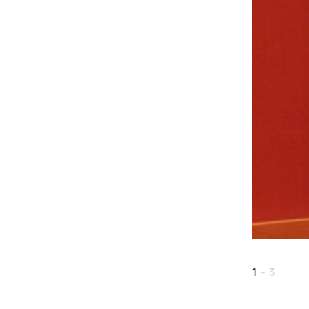
1
-
3