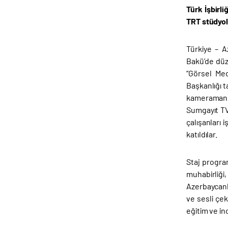
Türk İşbirl
TRT stüdyol
Türkiye – 
Bakü’de düz
“Görsel Med
Başkanlığı t
kameramanda
Sumgayıt TV,
çalışanları
katıldılar.
Staj progra
muhabirliği,
Azerbaycanl
ve sesli çek
eğitim ve in