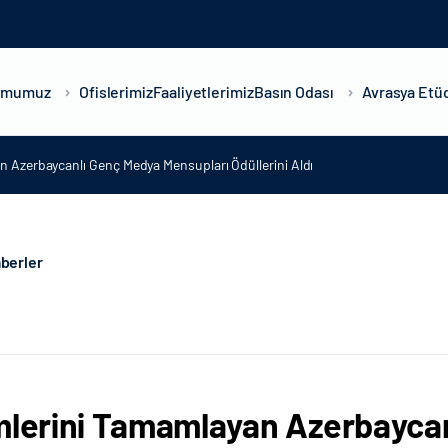
umumuz
Ofislerimiz
Faaliyetlerimiz
Basın Odası
Avrasya Etüd
n Azerbaycanlı Genç Medya Mensupları Ödüllerini Aldı
berler
mlerini Tamamlayan Azerbayca