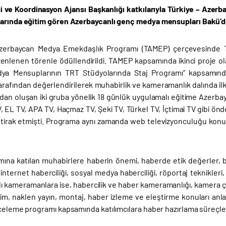
iği ve Koordinasyon Ajansı Başkanlığı katkılarıyla Türkiye – A
arında eğitim gören Azerbaycanlı genç medya mensupları Bakü’de
Azerbaycan Medya Emekdaşlık Programı (TAMEP) çerçevesinde 
enlenen törenle ödüllendirildi. TAMEP kapsamında ikinci proje ola
ya Mensuplarının TRT Stüdyolarında Staj Programı” kapsamında 
arafından değerlendirilerek muhabirlik ve kameramanlık dalında ilk 
n oluşan iki gruba yönelik 18 günlük uygulamalı eğitime Azerbayc
 EL TV, APA TV, Haçmaz TV, Şeki TV, Türkel TV, İçtimai TV gibi önde
 iştirak etmişti. Programa aynı zamanda web televizyonculuğu kon
mına katılan muhabirlere haberin önemi, haberde etik değerler, bi
 internet haberciliği, sosyal medya haberciliği, röportaj teknikleri
ı kameramanlara ise, habercilik ve haber kameramanlığı, kamera çe
im, naklen yayın, montaj, haber izleme ve eleştirme konuları anlat
celeme programı kapsamında katılımcılara haber hazırlama süreçlerin