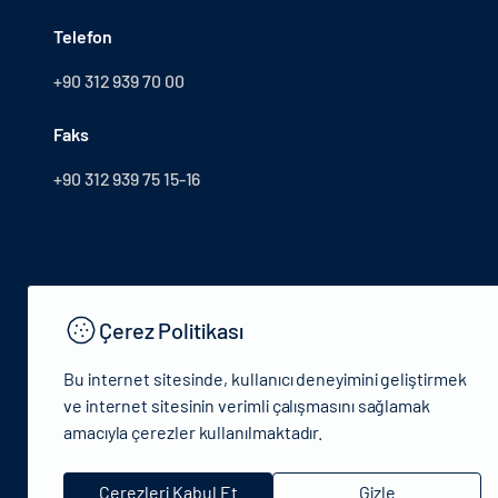
Telefon
+90 312 939 70 00
Faks
+90 312 939 75 15-16
Çerez Politikası
Bu internet sitesinde, kullanıcı deneyimini geliştirmek
ve internet sitesinin verimli çalışmasını sağlamak
amacıyla çerezler kullanılmaktadır.
© 2024 T.C.Kültür ve Turizm Bakanlığı - Tüm hakları saklıdır
Çerezleri Kabul Et
Gizle