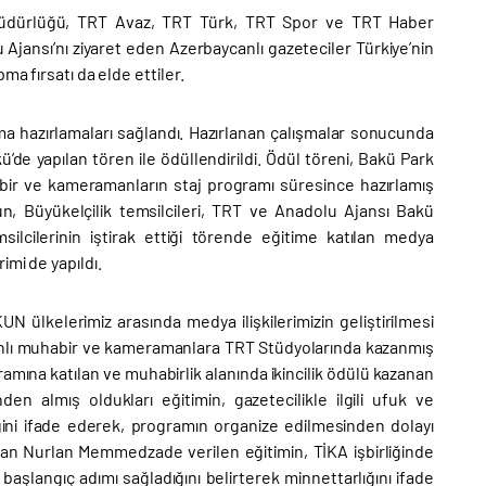
l Müdürlüğü, TRT Avaz, TRT Türk, TRT Spor ve TRT Haber
Ajansı’nı ziyaret eden Azerbaycanlı gazeteciler Türkiye’nin
a fırsatı da elde ettiler.
ışma hazırlamaları sağlandı. Hazırlanan çalışmalar sonucunda
de yapılan tören ile ödüllendirildi. Ödül töreni, Bakü Park
abir ve kameramanların staj programı süresince hazırlamış
un, Büyükelçilik temsilcileri, TRT ve Anadolu Ajansı Bakü
msilcilerinin iştirak ettiği törende eğitime katılan medya
mi de yapıldı.
 ülkelerimiz arasında medya ilişkilerimizin geliştirilmesi
nlı muhabir ve kameramanlara TRT Stüdyolarında kazanmış
ramına katılan ve muhabirlik alanında ikincilik ödülü kazanan
n almış oldukları eğitimin, gazetecilikle ilgili ufuk ve
diğini ifade ederek, programın organize edilmesinden dolayı
 alan Nurlan Memmedzade verilen eğitimin, TİKA işbirliğinde
başlangıç adımı sağladığını belirterek minnettarlığını ifade