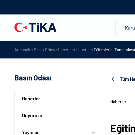
Kur
»
»
»
»
Anasayfa
Basın Odası
Haberler
Haberler
Eğitimlerini Tamamlaya
Basın Odası
Tüm Ha
Haberler
Haberler
Duyurular
Eğiti
Yayınlar