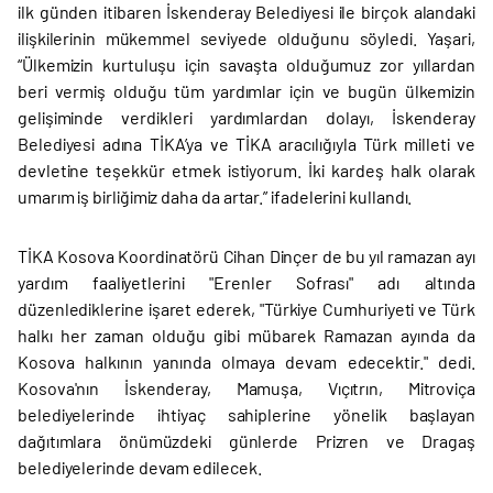
ilk günden itibaren İskenderay Belediyesi ile birçok alandaki
ilişkilerinin mükemmel seviyede olduğunu söyledi. Yaşari,
“Ülkemizin kurtuluşu için savaşta olduğumuz zor yıllardan
beri vermiş olduğu tüm yardımlar için ve bugün ülkemizin
gelişiminde verdikleri yardımlardan dolayı, İskenderay
Belediyesi adına TİKA’ya ve TİKA aracılığıyla Türk milleti ve
devletine teşekkür etmek istiyorum. İki kardeş halk olarak
umarım iş birliğimiz daha da artar.” ifadelerini kullandı.
TİKA Kosova Koordinatörü Cihan Dinçer de bu yıl ramazan ayı
yardım faaliyetlerini "Erenler Sofrası" adı altında
düzenlediklerine işaret ederek, "Türkiye Cumhuriyeti ve Türk
halkı her zaman olduğu gibi mübarek Ramazan ayında da
Kosova halkının yanında olmaya devam edecektir." dedi.
Kosova'nın İskenderay, Mamuşa, Vıçıtrın, Mitroviça
belediyelerinde ihtiyaç sahiplerine yönelik başlayan
dağıtımlara önümüzdeki günlerde Prizren ve Dragaş
belediyelerinde devam edilecek.