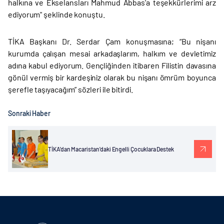
halkına ve Ekselansları Mahmud Abbas'a teşekkürlerimi arz
ediyorum" şeklinde konuştu.
TİKA Başkanı Dr. Serdar Çam konuşmasına; “Bu nişanı
kurumda çalışan mesai arkadaşlarım, halkım ve devletimiz
adına kabul ediyorum. Gençliğinden itibaren Filistin davasına
gönül vermiş bir kardeşiniz olarak bu nişanı ömrüm boyunca
şerefle taşıyacağım” sözleri ile bitirdi.
Sonraki Haber
TİKA'dan Macaristan'daki Engelli Çocuklara Destek