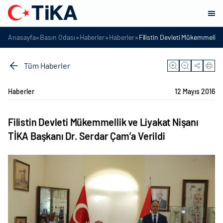
»
»
»
»
Anasayfa
Basın Odası
Haberler
Haberler
Filistin Devleti Mükemmellik 
Tüm Haberler
Haberler
12 Mayıs 2016
Filistin Devleti Mükemmellik ve Liyakat Nişanı
TİKA Başkanı Dr. Serdar Çam’a Verildi