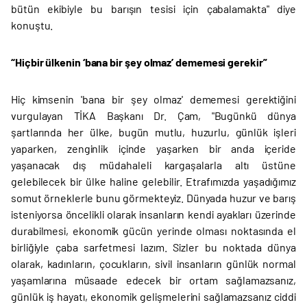
bütün ekibiyle bu barışın tesisi için çabalamakta" diye
konuştu.
“Hiçbir ülkenin ‘bana bir şey olmaz’ dememesi gerekir”
Hiç kimsenin 'bana bir şey olmaz' dememesi gerektiğini
vurgulayan TİKA Başkanı Dr. Çam, "Bugünkü dünya
şartlarında her ülke, bugün mutlu, huzurlu, günlük işleri
yaparken, zenginlik içinde yaşarken bir anda içeride
yaşanacak dış müdahaleli kargaşalarla altı üstüne
gelebilecek bir ülke haline gelebilir. Etrafımızda yaşadığımız
somut örneklerle bunu görmekteyiz. Dünyada huzur ve barış
isteniyorsa öncelikli olarak insanların kendi ayakları üzerinde
durabilmesi, ekonomik gücün yerinde olması noktasında el
birliğiyle çaba sarfetmesi lazım. Sizler bu noktada dünya
olarak, kadınların, çocukların, sivil insanların günlük normal
yaşamlarına müsaade edecek bir ortam sağlamazsanız,
günlük iş hayatı, ekonomik gelişmelerini sağlamazsanız ciddi