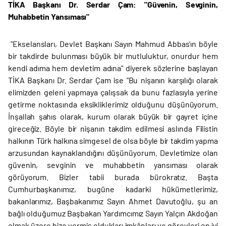
TİKA Başkanı Dr. Serdar Çam: "Güvenin, Sevginin,
Muhabbetin Yansıması"
"Ekselansları, Devlet Başkanı Sayın Mahmud Abbas'ın böyle
bir takdirde bulunması büyük bir mutluluktur, onurdur hem
kendi adıma hem devletim adına" diyerek sözlerine başlayan
TİKA Başkanı Dr. Serdar Çam ise "Bu nişanın karşılığı olarak
elimizden geleni yapmaya çalışsak da bunu fazlasıyla yerine
getirme noktasında eksikliklerimiz olduğunu düşünüyorum.
İnşallah şahıs olarak, kurum olarak büyük bir gayret içine
gireceğiz. Böyle bir nişanın takdim edilmesi aslında Filistin
halkının Türk halkına simgesel de olsa böyle bir takdim yapma
arzusundan kaynaklandığını düşünüyorum. Devletimize olan
güvenin, sevginin ve muhabbetin yansıması olarak
görüyorum. Bizler tabii burada bürokratız. Başta
Cumhurbaşkanımız, bugüne kadarki hükümetlerimiz,
bakanlarımız, Başbakanımız Sayın Ahmet Davutoğlu, şu an
bağlı olduğumuz Başbakan Yardımcımız Sayın Yalçın Akdoğan
olmak üzere bize vermiş oldukları imkânları ve görevleri en iyi