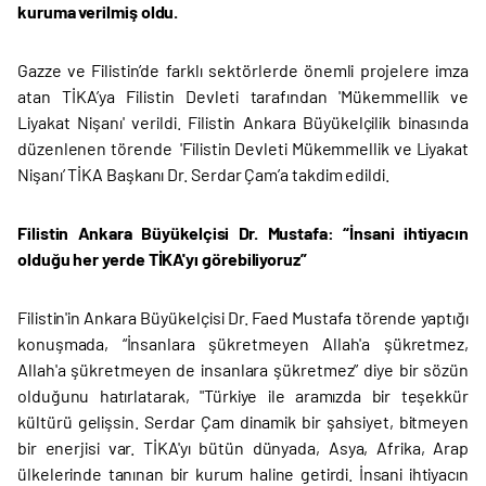
kuruma verilmiş oldu.
Gazze ve Filistin’de farklı sektörlerde önemli projelere imza
atan TİKA’ya Filistin Devleti tarafından 'Mükemmellik ve
Liyakat Nişanı' verildi. Filistin Ankara Büyükelçilik binasında
düzenlenen törende 'Filistin Devleti Mükemmellik ve Liyakat
Nişanı’ TİKA Başkanı Dr. Serdar Çam’a takdim edildi.
Filistin Ankara Büyükelçisi Dr. Mustafa: “İnsani ihtiyacın
olduğu her yerde TİKA'yı görebiliyoruz”
Filistin'in Ankara Büyükelçisi Dr. Faed Mustafa törende yaptığı
konuşmada, “İnsanlara şükretmeyen Allah'a şükretmez,
Allah'a şükretmeyen de insanlara şükretmez” diye bir sözün
olduğunu hatırlatarak, "Türkiye ile aramızda bir teşekkür
kültürü gelişsin. Serdar Çam dinamik bir şahsiyet, bitmeyen
bir enerjisi var. TİKA'yı bütün dünyada, Asya, Afrika, Arap
ülkelerinde tanınan bir kurum haline getirdi. İnsani ihtiyacın