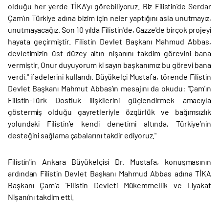
olduğu her yerde TİKA'yı görebiliyoruz. Biz Filistin'de Serdar
Çam'ın Türkiye adına bizim için neler yaptığını asla unutmayız,
unutmayacağız. Son 10 yılda Filistin'de, Gazze'de birçok projeyi
hayata geçirmiştir. Filistin Devlet Başkanı Mahmud Abbas,
devletimizin üst düzey altın nişanını takdim görevini bana
vermiştir. Onur duyuyorum ki sayın başkanımız bu görevi bana
verdi." ifadelerini kullandı. Büyükelçi Mustafa, törende Filistin
Devlet Başkanı Mahmut Abbas’ın mesajını da okudu: "Çam'ın
Filistin-Türk Dostluk ilişkilerini güçlendirmek amacıyla
göstermiş olduğu gayretleriyle özgürlük ve bağımsızlık
yolundaki Filistin’e kendi denetimi altında, Türkiye’nin
desteğini sağlama çabalarını takdir ediyoruz."
Filistin'in Ankara Büyükelçisi Dr. Mustafa, konuşmasının
ardından Filistin Devlet Başkanı Mahmud Abbas adına TİKA
Başkanı Çam'a 'Filistin Devleti Mükemmellik ve Liyakat
Nişanı'nı takdim etti.