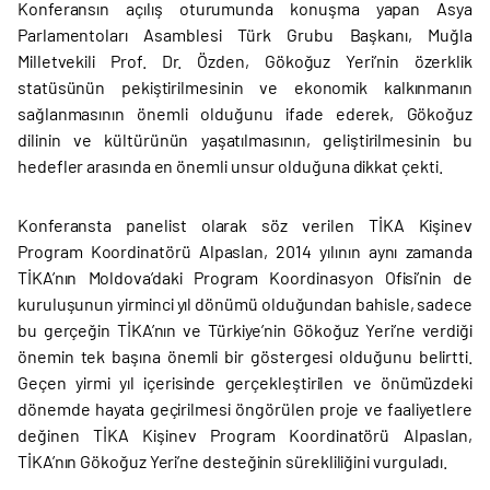
Konferansın açılış oturumunda konuşma yapan Asya
Parlamentoları Asamblesi Türk Grubu Başkanı, Muğla
Milletvekili Prof. Dr. Özden, Gökoğuz Yeri’nin özerklik
statüsünün pekiştirilmesinin ve ekonomik kalkınmanın
sağlanmasının önemli olduğunu ifade ederek, Gökoğuz
dilinin ve kültürünün yaşatılmasının, geliştirilmesinin bu
hedefler arasında en önemli unsur olduğuna dikkat çekti.
Konferansta panelist olarak söz verilen TİKA Kişinev
Program Koordinatörü Alpaslan, 2014 yılının aynı zamanda
TİKA’nın Moldova’daki Program Koordinasyon Ofisi’nin de
kuruluşunun yirminci yıl dönümü olduğundan bahisle, sadece
bu gerçeğin TİKA’nın ve Türkiye’nin Gökoğuz Yeri’ne verdiği
önemin tek başına önemli bir göstergesi olduğunu belirtti.
Geçen yirmi yıl içerisinde gerçekleştirilen ve önümüzdeki
dönemde hayata geçirilmesi öngörülen proje ve faaliyetlere
değinen TİKA Kişinev Program Koordinatörü Alpaslan,
TİKA’nın Gökoğuz Yeri’ne desteğinin sürekliliğini vurguladı.