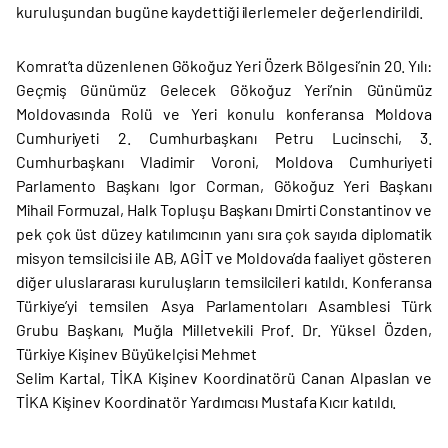
kuruluşundan bugüne kaydettiği ilerlemeler değerlendirildi.
Komrat’ta düzenlenen Gökoğuz Yeri Özerk Bölgesi’nin 20. Yılı:
Geçmiş Günümüz Gelecek Gökoğuz Yeri’nin Günümüz
Moldovasında Rolü ve Yeri konulu konferansa Moldova
Cumhuriyeti 2. Cumhurbaşkanı Petru Lucinschi, 3.
Cumhurbaşkanı Vladimir Voroni, Moldova Cumhuriyeti
Parlamento Başkanı Igor Corman, Gökoğuz Yeri Başkanı
Mihail Formuzal, Halk Topluşu Başkanı Dmirti Constantinov ve
pek çok üst düzey katılımcının yanı sıra çok sayıda diplomatik
misyon temsilcisi ile AB, AGİT ve Moldova’da faaliyet gösteren
diğer uluslararası kuruluşların temsilcileri katıldı. Konferansa
Türkiye’yi temsilen Asya Parlamentoları Asamblesi Türk
Grubu Başkanı, Muğla Milletvekili Prof. Dr. Yüksel Özden,
Türkiye Kişinev Büyükelçisi Mehmet
Selim Kartal, TİKA Kişinev Koordinatörü Canan Alpaslan ve
TİKA Kişinev Koordinatör Yardımcısı Mustafa Kıcır katıldı.