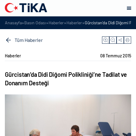
»
»
»
»
Anasayfa
Basın Odası
Haberler
Haberler
Gürcistan’da Didi Diğomi Poli
Tüm Haberler
Haberler
08 Temmuz 2015
Gürcistan’da Didi Diğomi Polikliniği’ne Tadilat ve
Donanım Desteği