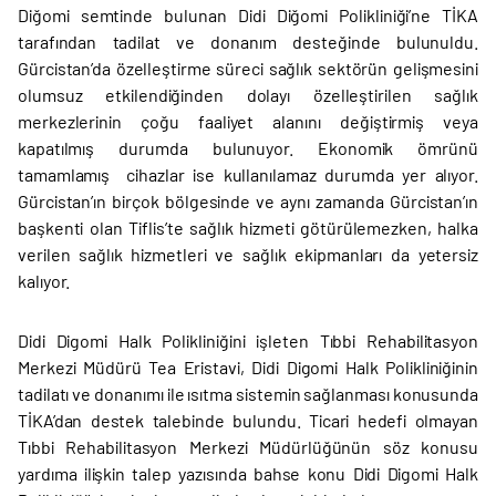
Diğomi semtinde bulunan Didi Diğomi Polikliniği’ne TİKA
tarafından tadilat ve donanım desteğinde bulunuldu.
Gürcistan’da özelleştirme süreci sağlık sektörün gelişmesini
olumsuz etkilendiğinden dolayı özelleştirilen sağlık
merkezlerinin çoğu faaliyet alanını değiştirmiş veya
kapatılmış durumda bulunuyor. Ekonomik ömrünü
tamamlamış cihazlar ise kullanılamaz durumda yer alıyor.
Gürcistan’ın birçok bölgesinde ve aynı zamanda Gürcistan’ın
başkenti olan Tiflis’te sağlık hizmeti götürülemezken, halka
verilen sağlık hizmetleri ve sağlık ekipmanları da yetersiz
kalıyor.
Didi Digomi Halk Polikliniğini işleten Tıbbi Rehabilitasyon
Merkezi Müdürü Tea Eristavi, Didi Digomi Halk Polikliniğinin
tadilatı ve donanımı ile ısıtma sistemin sağlanması konusunda
TİKA’dan destek talebinde bulundu. Ticari hedefi olmayan
Tıbbi Rehabilitasyon Merkezi Müdürlüğünün söz konusu
yardıma ilişkin talep yazısında bahse konu Didi Digomi Halk