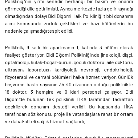
Polikliniği’nin yirmi senedir herhangi bir bakım ve onarım
görmediği dile getirilmişti. Ayrıca merkezde fazla gelir kaynağı
olmadığından dolayı Didi Digomi Halk Polikliniği tıbbi donanımı
alımı konusunda zorluk çektikleri ve bazı bölümlerin bu
nedenle çalışmadığı tespit edildi.
Poliklinik, 9 katlı bir apartmanın 1. katında 3 bölüm olarak
faaliyet gösteriyor. Didi Diğomi Polikliniği’nde jinekoloji, dişçi,
optalmoloji, kulak-boğaz-burun, çocuk doktoru, aile doktoru,
ultrason, laboratuar, kardiyoloji, nevroloji, endokrinoloji,
fizyoterapi ve cerrahi bölümleri halka hizmet veriyor. Günlük
başvuran hasta sayısının 35-40 civarında olduğu poliklinikte
18 doktor, 3 hemşire ve 9 idari personel çalışıyor. Didi
Diğomi’de bulunan tek poliklinik TİKA tarafından tadilattan
geçirilerek donanım desteği verildi. Bu kapsamda TİKA
tarafından söz konusu proje ile vatandaşlara rahat bir ortam
ve daha kaliteli sağlık hizmeti sağlandı.
Poliklinik Müdürü Eristavi projeden duyduğu memnuniyeti