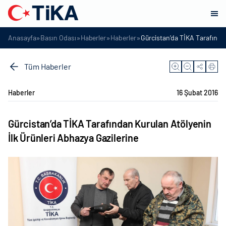
»
»
»
»
Anasayfa
Basın Odası
Haberler
Haberler
Gürcistan’da TİKA Tarafından
Tüm Haberler
Haberler
16 Şubat 2016
Gürcistan’da TİKA Tarafından Kurulan Atölyenin
İlk Ürünleri Abhazya Gazilerine