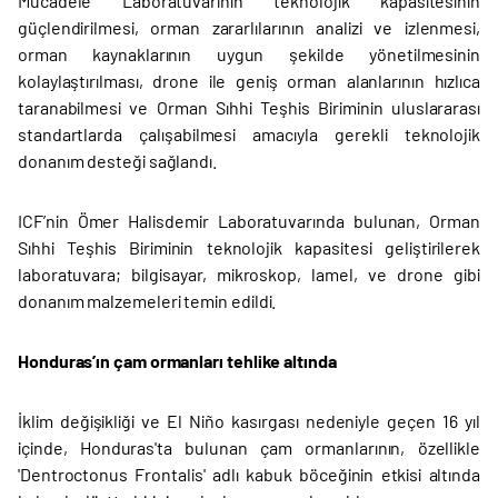
Mücadele Laboratuvarının teknolojik kapasitesinin
güçlendirilmesi, orman zararlılarının analizi ve izlenmesi,
orman kaynaklarının uygun şekilde yönetilmesinin
kolaylaştırılması, drone ile geniş orman alanlarının hızlıca
taranabilmesi ve Orman Sıhhi Teşhis Biriminin uluslararası
standartlarda çalışabilmesi amacıyla gerekli teknolojik
donanım desteği sağlandı.
ICF’nin Ömer Halisdemir Laboratuvarında bulunan, Orman
Sıhhi Teşhis Biriminin teknolojik kapasitesi geliştirilerek
laboratuvara; bilgisayar, mikroskop, lamel, ve drone gibi
donanım malzemeleri temin edildi.
Honduras’ın çam ormanları tehlike altında
İklim değişikliği ve El Niño kasırgası nedeniyle geçen 16 yıl
içinde, Honduras'ta bulunan çam ormanlarının, özellikle
'Dentroctonus Frontalis' adlı kabuk böceğinin etkisi altında