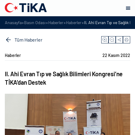
»
»
»
»
Anasayfa
Basın Odası
Haberler
Haberler
II. Ahi Evran Tıp ve Sağlık B
Tüm Haberler
Haberler
22 Kasım 2022
II. Ahi Evran Tıp ve Sağlık Bilimleri Kongresi’ne
TİKA’dan Destek