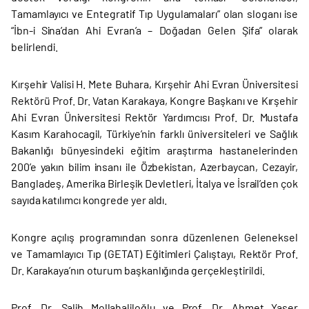
Tamamlayıcı ve Entegratif Tıp Uygulamaları” olan sloganı ise
“İbn-i Sina’dan Ahi Evran’a – Doğadan Gelen Şifa” olarak
belirlendi.
Kırşehir Valisi H. Mete Buhara, Kırşehir Ahi Evran Üniversitesi
Rektörü Prof. Dr. Vatan Karakaya, Kongre Başkanı ve Kırşehir
Ahi Evran Üniversitesi Rektör Yardımcısı Prof. Dr. Mustafa
Kasım Karahocagil, Türkiye’nin farklı üniversiteleri ve Sağlık
Bakanlığı bünyesindeki eğitim araştırma hastanelerinden
200’e yakın bilim insanı ile Özbekistan, Azerbaycan, Cezayir,
Bangladeş, Amerika Birleşik Devletleri, İtalya ve İsrail’den çok
sayıda katılımcı kongrede yer aldı.
Kongre açılış programından sonra düzenlenen Geleneksel
ve Tamamlayıcı Tıp (GETAT) Eğitimleri Çalıştayı, Rektör Prof.
Dr. Karakaya’nın oturum başkanlığında gerçekleştirildi.
Prof. Dr. Salih Mollahaliloğlu ve Prof. Dr. Ahmet Yaser