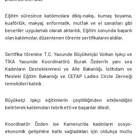
Eğitim süresince katılımcılara dikiş-nakış, kumaş boyama,
kuaförlük, makyaj, enformatik, mutfak ve el sanatları gibi
beceriler uygulamalı olarak aktarıldı. Eğitim sonunda başarılı
olan katılımcılar, düzenlenen törenle sertifikalarını aldılar.
Sertifika törenine T.C. Yaounde Büyükelçisi Volkan Işıkçı ve
TİKA Yaounde Koordinatörü Burak Özden’in yanı sıra
Kadınların Desteklenmesi ve Aile Bakanlığı, İstihdam ve
Mesleki Eğitim Bakanlığı ve CEFAP Ladies Circle Derneği
temsilcileri katıldı.
Büyükelçi Işıkçı eğitimlerin çeşitliliğinden etkilendiğini
belirterek katılımcıları tebrik etti ve başarılar diledi.
Koordinatör Özden ise Kamerun’da kadınların sosyo-
ekonomik gelişimine katkı sağladıkları için oldukça mutlu