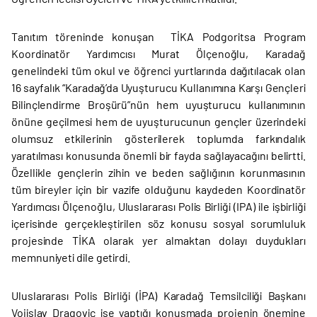
Tanıtım töreninde konuşan TİKA Podgoritsa Program
Koordinatör Yardımcısı Murat Ölçenoğlu, Karadağ
genelindeki tüm okul ve öğrenci yurtlarında dağıtılacak olan
16 sayfalık “Karadağ’da Uyuşturucu Kullanımına Karşı Gençleri
Bilinçlendirme Broşürü”nün hem uyuşturucu kullanımının
önüne geçilmesi hem de uyuşturucunun gençler üzerindeki
olumsuz etkilerinin gösterilerek toplumda farkındalık
yaratılması konusunda önemli bir fayda sağlayacağını belirtti.
Özellikle gençlerin zihin ve beden sağlığının korunmasının
tüm bireyler için bir vazife olduğunu kaydeden Koordinatör
Yardımcısı Ölçenoğlu, Uluslararası Polis Birliği (IPA) ile işbirliği
içerisinde gerçekleştirilen söz konusu sosyal sorumluluk
projesinde TİKA olarak yer almaktan dolayı duydukları
memnuniyeti dile getirdi.
Uluslararası Polis Birliği (İPA) Karadağ Temsilciliği Başkanı
Vojislav Dragoviç ise yaptığı konuşmada projenin önemine