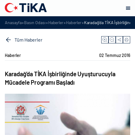
»
»
»
»
Anasayfa
Basın Odası
Haberler
Haberler
Karadağ’da TİKA İşbirliğind
Tüm Haberler
Haberler
02 Temmuz 2016
Karadağ’da TİKA İşbirliğinde Uyuşturucuyla
Mücadele Programı Başladı