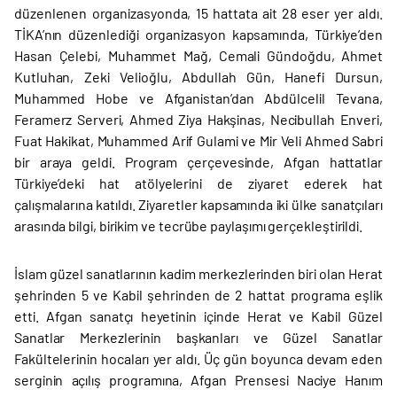
düzenlenen organizasyonda, 15 hattata ait 28 eser yer aldı.
TİKA’nın düzenlediği organizasyon kapsamında, Türkiye’den
Hasan Çelebi, Muhammet Mağ, Cemali Gündoğdu, Ahmet
Kutluhan, Zeki Velioğlu, Abdullah Gün, Hanefi Dursun,
Muhammed Hobe ve Afganistan’dan Abdülcelil Tevana,
Feramerz Serveri, Ahmed Ziya Hakşinas, Necibullah Enveri,
Fuat Hakikat, Muhammed Arif Gulami ve Mir Veli Ahmed Sabri
bir araya geldi. Program çerçevesinde, Afgan hattatlar
Türkiye’deki hat atölyelerini de ziyaret ederek hat
çalışmalarına katıldı. Ziyaretler kapsamında iki ülke sanatçıları
arasında bilgi, birikim ve tecrübe paylaşımı gerçekleştirildi.
İslam güzel sanatlarının kadim merkezlerinden biri olan Herat
şehrinden 5 ve Kabil şehrinden de 2 hattat programa eşlik
etti. Afgan sanatçı heyetinin içinde Herat ve Kabil Güzel
Sanatlar Merkezlerinin başkanları ve Güzel Sanatlar
Fakültelerinin hocaları yer aldı. Üç gün boyunca devam eden
serginin açılış programına, Afgan Prensesi Naciye Hanım