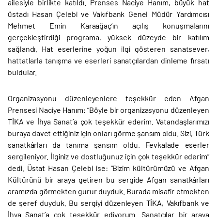
ailesiyle birlikte katıldı. Prenses Naciye Hanım, büyük hat
üstadı Hasan Çelebi ve Vakıfbank Genel Müdür Yardımcısı
Mehmet Emin Karaağaç’ın açılış konuşmalarını
gerçekleştirdiği programa, yüksek düzeyde bir katılım
sağlandı. Hat eserlerine yoğun ilgi gösteren sanatsever,
hattatlarla tanışma ve eserleri sanatçılardan dinleme fırsatı
buldular.
Organizasyonu düzenleyenlere teşekkür eden Afgan
Prensesi Naciye Hanım: “Böyle bir organizasyonu düzenleyen
TİKA ve İhya Sanat’a çok teşekkür ederim. Vatandaşlarımızı
buraya davet ettiğiniz için onları görme şansım oldu. Sizi, Türk
sanatkârları da tanıma şansım oldu. Fevkalade eserler
sergileniyor. İlginiz ve dostluğunuz için çok teşekkür ederim”
dedi. Üstat Hasan Çelebi ise: “Bizim kültürümüzü ve Afgan
Kültürünü bir araya getiren bu sergide Afgan sanatkârları
aramızda görmekten gurur duyduk. Burada misafir etmekten
de şeref duyduk. Bu sergiyi düzenleyen TİKA, Vakıfbank ve
İhya Sanat’a çok teşekkür ediyorum. Sanatçılar bir araya