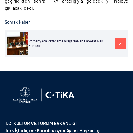
geçirildikten sonra TİKA aracılığıyla gelecek yıl ihaleye
çıkılacak" dedi.
Sonraki Haber
Romanya’da Pazarlama Araştırmaları Laboratuvarı
Kuruldu
T.C. KÜLTÜR VE TURİZM BAKANLIĞI
Türk İşbirliği ve Koordinasyon Ajansı Başkanlığı