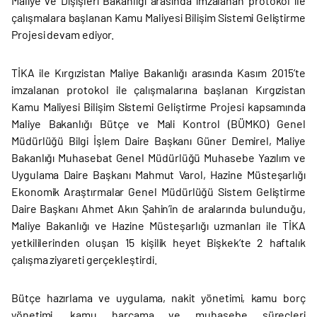
Maliye ve Dışişleri Bakanlığı arasında imzalanan protokol ile
çalışmalara başlanan Kamu Maliyesi Bilişim Sistemi Geliştirme
Projesi devam ediyor.
TİKA ile Kırgızistan Maliye Bakanlığı arasında Kasım 2015’te
imzalanan protokol ile çalışmalarına başlanan Kırgızistan
Kamu Maliyesi Bilişim Sistemi Geliştirme Projesi kapsamında
Maliye Bakanlığı Bütçe ve Mali Kontrol (BÜMKO) Genel
Müdürlüğü Bilgi İşlem Daire Başkanı Güner Demirel, Maliye
Bakanlığı Muhasebat Genel Müdürlüğü Muhasebe Yazılım ve
Uygulama Daire Başkanı Mahmut Varol, Hazine Müsteşarlığı
Ekonomik Araştırmalar Genel Müdürlüğü Sistem Geliştirme
Daire Başkanı Ahmet Akın Şahin’in de aralarında bulunduğu,
Maliye Bakanlığı ve Hazine Müsteşarlığı uzmanları ile TİKA
yetkililerinden oluşan 15 kişilik heyet Bişkek’te 2 haftalık
çalışma ziyareti gerçekleştirdi.
Bütçe hazırlama ve uygulama, nakit yönetimi, kamu borç
yönetimi, kamu harcama ve muhasebe süreçleri