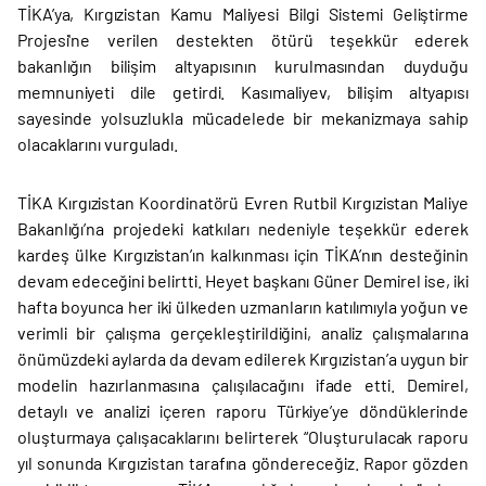
TİKA’ya, Kırgızistan Kamu Maliyesi Bilgi Sistemi Geliştirme
Projesi'ne verilen destekten ötürü teşekkür ederek
bakanlığın bilişim altyapısının kurulmasından duyduğu
memnuniyeti dile getirdi. Kasımaliyev, bilişim altyapısı
sayesinde yolsuzlukla mücadelede bir mekanizmaya sahip
olacaklarını vurguladı.
TİKA Kırgızistan Koordinatörü Evren Rutbil Kırgızistan Maliye
Bakanlığı’na projedeki katkıları nedeniyle teşekkür ederek
kardeş ülke Kırgızistan’ın kalkınması için TİKA’nın desteğinin
devam edeceğini belirtti. Heyet başkanı Güner Demirel ise, iki
hafta boyunca her iki ülkeden uzmanların katılımıyla yoğun ve
verimli bir çalışma gerçekleştirildiğini, analiz çalışmalarına
önümüzdeki aylarda da devam edilerek Kırgızistan’a uygun bir
modelin hazırlanmasına çalışılacağını ifade etti. Demirel,
detaylı ve analizi içeren raporu Türkiye’ye döndüklerinde
oluşturmaya çalışacaklarını belirterek “Oluşturulacak raporu
yıl sonunda Kırgızistan tarafına göndereceğiz. Rapor gözden