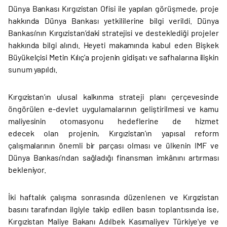
Dünya Bankası Kırgızistan Ofisi ile yapılan görüşmede, proje
hakkında Dünya Bankası yetkililerine bilgi verildi. Dünya
Bankası’nın Kırgızistan’daki stratejisi ve desteklediği projeler
hakkında bilgi alındı. Heyeti makamında kabul eden Bişkek
Büyükelçisi Metin Kılıç’a projenin gidişatı ve safhalarına ilişkin
sunum yapıldı.
Kırgızistan’ın ulusal kalkınma strateji planı çerçevesinde
öngörülen e-devlet uygulamalarının geliştirilmesi ve kamu
maliyesinin otomasyonu hedeflerine de hizmet
edecek olan projenin, Kırgızistan’ın yapısal reform
çalışmalarının önemli bir parçası olması ve ülkenin IMF ve
Dünya Bankası’ndan sağladığı finansman imkânını artırması
bekleniyor.
İki haftalık çalışma sonrasında düzenlenen ve Kırgızistan
basını tarafından ilgiyle takip edilen basın toplantısında ise,
Kırgızistan Maliye Bakanı Adılbek Kasımaliyev Türkiye'ye ve