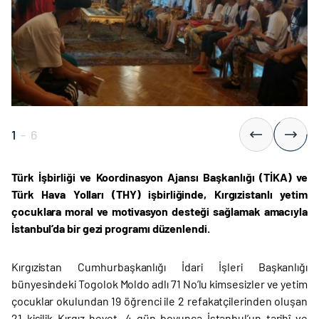
1
-
6
Türk İşbirliği ve Koordinasyon Ajansı Başkanlığı (TİKA) ve
Türk Hava Yolları (THY) işbirliğinde, Kırgızistanlı yetim
çocuklara moral ve motivasyon desteği sağlamak amacıyla
İstanbul’da bir gezi programı düzenlendi.
Kırgızistan Cumhurbaşkanlığı İdari İşleri Başkanlığı
bünyesindeki Togolok Moldo adlı 71 No’lu kimsesizler ve yetim
çocuklar okulundan 19 öğrenci ile 2 refakatçilerinden oluşan
21 kişilik Kırgız heyet, 4 gün boyunca İstanbul’un tarihî ve