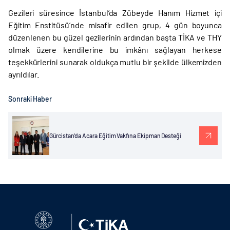
Gezileri süresince İstanbul’da Zübeyde Hanım Hizmet içi
Eğitim Enstitüsü’nde misafir edilen grup, 4 gün boyunca
düzenlenen bu güzel gezilerinin ardından başta TİKA ve THY
olmak üzere kendilerine bu imkânı sağlayan herkese
teşekkürlerini sunarak oldukça mutlu bir şekilde ülkemizden
ayrıldılar.
Sonraki Haber
Gürcistan'da Acara Eğitim Vakfına Ekipman Desteği