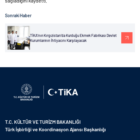
sağladığını kaydetti.
Sonraki Haber
TİKA'nın Kırgızistan'da Kurduğu Ekmek Fabrikası Devlet
Kurumlarının İhtiyacını Karşılayacak
T.C. KÜLTÜR VE TURİZM BAKANLIĞI
Türk İşbirliği ve Koordinasyon Ajansı Başkanlığı