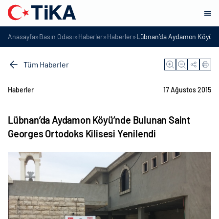
»
»
»
»
Anasayfa
Basın Odası
Haberler
Haberler
Lübnan’da Aydamon Köyü’nde
Tüm Haberler
Haberler
17 Ağustos 2015
Lübnan’da Aydamon Köyü’nde Bulunan Saint
Georges Ortodoks Kilisesi Yenilendi