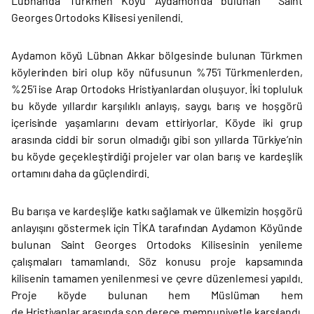
Lübnan’da Türkmen Köyü Aydamon'da bulunan Saint
Georges Ortodoks Kilisesi yenilendi.
Aydamon köyü Lübnan Akkar bölgesinde bulunan Türkmen
köylerinden biri olup köy nüfusunun %75’i Türkmenlerden,
%25’i ise Arap Ortodoks Hristiyanlardan oluşuyor. İki topluluk
bu köyde yıllardır karşılıklı anlayış, saygı, barış ve hoşgörü
içerisinde yaşamlarını devam ettiriyorlar. Köyde iki grup
arasında ciddi bir sorun olmadığı gibi son yıllarda Türkiye’nin
bu köyde geçekleştirdiği projeler var olan barış ve kardeşlik
ortamını daha da güçlendirdi.
Bu barışa ve kardeşliğe katkı sağlamak ve ülkemizin hoşgörü
anlayışını göstermek için TİKA tarafından Aydamon Köyünde
bulunan Saint Georges Ortodoks Kilisesinin yenileme
çalışmaları tamamlandı. Söz konusu proje kapsamında
kilisenin tamamen yenilenmesi ve çevre düzenlemesi yapıldı.
Proje köyde bulunan hem Müslüman hem
de Hristiyanlar arasında son derece memnuniyetle karşılandı.