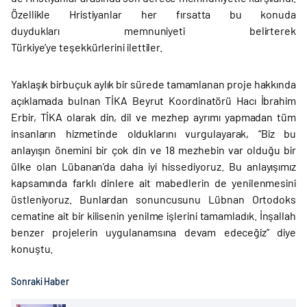
Özellikle Hristiyanlar her fırsatta bu konuda
duydukları memnuniyeti belirterek
Türkiye’ye teşekkürlerini ilettiler.
Yaklaşık birbuçuk aylık bir sürede tamamlanan proje hakkında
açıklamada bulnan TİKA Beyrut Koordinatörü Hacı İbrahim
Erbir, TİKA olarak din, dil ve mezhep ayrımı yapmadan tüm
insanların hizmetinde olduklarını vurgulayarak, “Biz bu
anlayışın önemini bir çok din ve 18 mezhebin var olduğu bir
ülke olan Lübanan’da daha iyi hissediyoruz. Bu anlayışımız
kapsamında farklı dinlere ait mabedlerin de yenilenmesini
üstleniyoruz. Bunlardan sonuncusunu Lübnan Ortodoks
cematine ait bir kilisenin yenilme işlerini tamamladık. İnşallah
benzer projelerin uygulanamsına devam edeceğiz” diye
konuştu.
Sonraki Haber