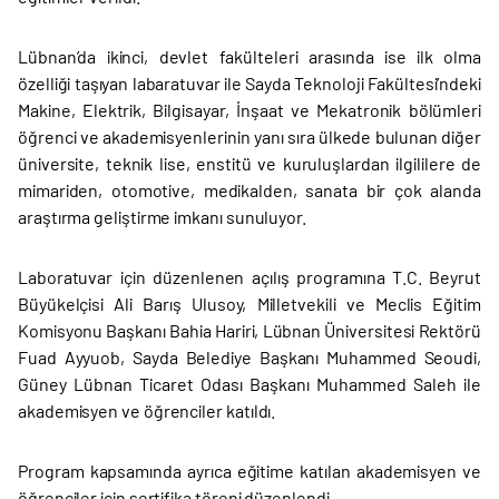
Lübnan’da ikinci, devlet fakülteleri arasında ise ilk olma
özelliği taşıyan labaratuvar ile Sayda Teknoloji Fakültesi’ndeki
Makine, Elektrik, Bilgisayar, İnşaat ve Mekatronik bölümleri
öğrenci ve akademisyenlerinin yanı sıra ülkede bulunan diğer
üniversite, teknik lise, enstitü ve kuruluşlardan ilgililere de
mimariden, otomotive, medikalden, sanata bir çok alanda
araştırma geliştirme imkanı sunuluyor.
Laboratuvar için düzenlenen açılış programına T.C. Beyrut
Büyükelçisi Ali Barış Ulusoy, Milletvekili ve Meclis Eğitim
Komisyonu Başkanı Bahia Hariri, Lübnan Üniversitesi Rektörü
Fuad Ayyuob, Sayda Belediye Başkanı Muhammed Seoudi,
Güney Lübnan Ticaret Odası Başkanı Muhammed Saleh ile
akademisyen ve öğrenciler katıldı.
Program kapsamında ayrıca eğitime katılan akademisyen ve
öğrenciler için sertifika töreni düzenlendi.