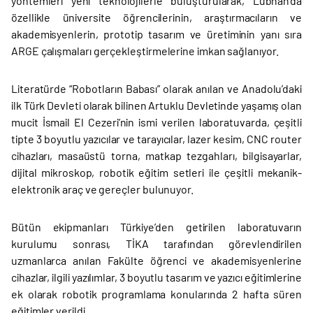
yöntemleri yeni teknolojilerle buluşturularak, Lübnan’da
özellikle üniversite öğrencilerinin, araştırmacıların ve
akademisyenlerin, prototip tasarım ve üretiminin yanı sıra
ARGE çalışmaları gerçekleştirmelerine imkan sağlanıyor.
Literatürde “Robotların Babası” olarak anılan ve Anadolu’daki
ilk Türk Devleti olarak bilinen Artuklu Devletinde yaşamış olan
mucit İsmail El Cezeri’nin ismi verilen laboratuvarda, çeşitli
tipte 3 boyutlu yazıcılar ve tarayıcılar, lazer kesim, CNC router
cihazları, masaüstü torna, matkap tezgahları, bilgisayarlar,
dijital mikroskop, robotik eğitim setleri ile çeşitli mekanik-
elektronik araç ve gereçler bulunuyor.
Bütün ekipmanları Türkiye’den getirilen laboratuvarın
kurulumu sonrası, TİKA tarafından görevlendirilen
uzmanlarca anılan Fakülte öğrenci ve akademisyenlerine
cihazlar, ilgili yazılımlar, 3 boyutlu tasarım ve yazıcı eğitimlerine
ek olarak robotik programlama konularında 2 hafta süren
eğitimler verildi.