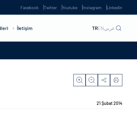
Facebook
Twitter
Youtube
Instagram
Linkedin
leri
İletişim
TR
EN
عربي
21 Şubat 2014