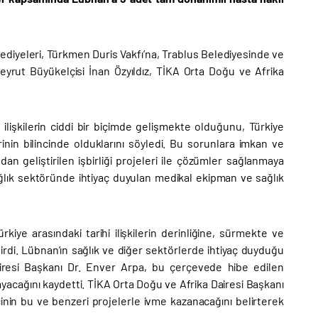
ediyeleri, Türkmen Duris Vakfı’na, Trablus Belediyesinde ve
Beyrut Büyükelçisi İnan Özyıldız, TİKA Orta Doğu ve Afrika
ilişkilerin ciddi bir biçimde gelişmekte olduğunu, Türkiye
nin bilincinde olduklarını söyledi. Bu sorunlara imkan ve
an geliştirilen işbirliği projeleri ile çözümler sağlanmaya
sağlık sektöründe ihtiyaç duyulan medikal ekipman ve sağlık
iye arasındaki tarihi ilişkilerin derinliğine, sürmekte ve
irdi. Lübnan’ın sağlık ve diğer sektörlerde ihtiyaç duyduğu
airesi Başkanı Dr. Enver Arpa, bu çerçevede hibe edilen
layacağını kaydetti. TİKA Orta Doğu ve Afrika Dairesi Başkanı
nin bu ve benzeri projelerle ivme kazanacağını belirterek