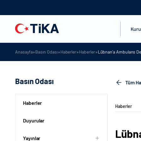
Kur
»
»
»
»
Anasayfa
Basın Odası
Haberler
Haberler
Lübnan'a Ambulans De
Basın Odası
Tüm Ha
Haberler
Haberler
Duyurular
Lübna
Yayınlar