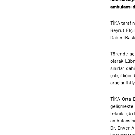
ambulansı 
TİKA tarafı
Beyrut Elçi
Dairesi Başka
Törende açı
olarak Lübn
sınırlar dah
çalışıldığın
araçları iht
TİKA Orta D
gelişmekte 
teknik işbi
ambulansları
Dr. Enver A
konuşmasın