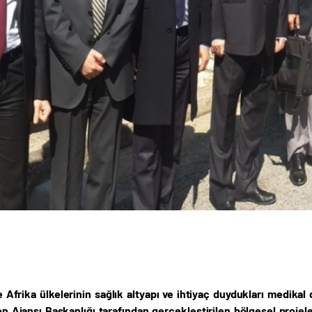
 Afrika ülkelerinin sağlık altyapı ve ihtiyaç duydukları medikal 
n Ajansı Başkanlığı tarafından gerçekleştirilen bölgesel proje