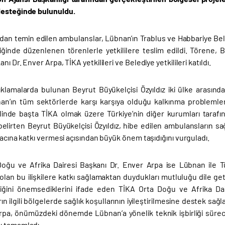
desteğinde bulunuldu.
ndan temin edilen ambulanslar, Lübnan’ın Trablus ve Habbariye Bel
liğinde düzenlenen törenlerle yetkililere teslim edildi. Törene, 
nı Dr. Enver Arpa, TİKA yetkilileri ve Belediye yetkilileri katıldı.
klamalarda bulunan Beyrut Büyükelçisi Özyıldız iki ülke arasında 
an’ın tüm sektörlerde karşı karşıya olduğu kalkınma problemleri
ilinde başta TİKA olmak üzere Türkiye’nin diğer kurumları tarafınd
ı belirten Beyrut Büyükelçisi Özyıldız, hibe edilen ambulansların 
iyacına katkı vermesi açısından büyük önem taşıdığını vurguladı.
oğu ve Afrika Dairesi Başkanı Dr. Enver Arpa ise Lübnan ile Türk
olan bu ilişkilere katkı sağlamaktan duydukları mutluluğu dile get
rliğini önemsediklerini ifade eden TİKA Orta Doğu ve Afrika D
n ilgili bölgelerde sağlık koşullarının iyileştirilmesine destek sağ
rpa, önümüzdeki dönemde Lübnan’a yönelik teknik işbirliği süreci
ı tamamladı.