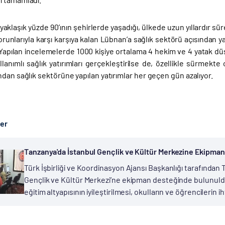
klaşık yüzde 90’ının şehirlerde yaşadığı, ülkede uzun yıllardır sü
sorunlarıyla karşı karşıya kalan Lübnan’a sağlık sektörü açısından y
 Yapılan incelemelerde 1000 kişiye ortalama 4 hekim ve 4 yatak dü
llanımlı sağlık yatırımları gerçekleştirilse de, özellikle sürmekte o
dan sağlık sektörüne yapılan yatırımlar her geçen gün azalıyor.
ber
Tanzanya'da İstanbul Gençlik ve Kültür Merkezine Ekipman
Türk İşbirliği ve Koordinasyon Ajansı Başkanlığı tarafında
Gençlik ve Kültür Merkezi’ne ekipman desteğinde bulunuldu
eğitim altyapısının iyileştirilmesi, okulların ve öğrencilerin