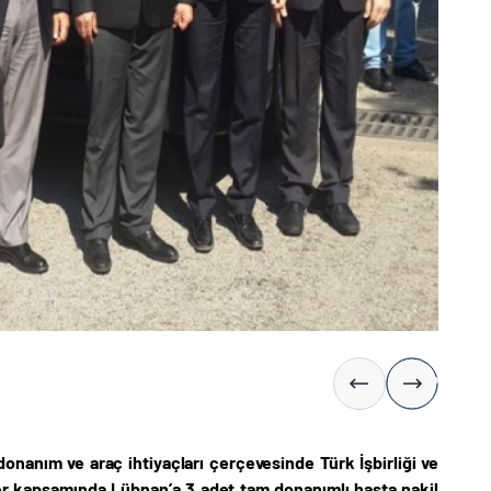
donanım ve araç ihtiyaçları çerçevesinde Türk İşbirliği ve
ler kapsamında Lübnan’a 3 adet tam donanımlı hasta nakil