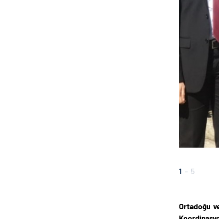
2
-
5
Ortadoğu ve
Koordinasyo