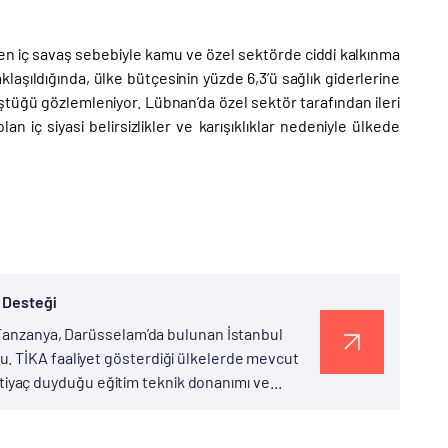
ren iç savaş sebebiyle kamu ve özel sektörde ciddi kalkınma
aklaşıldığında, ülke bütçesinin yüzde 6,3’ü sağlık giderlerine
ştüğü gözlemleniyor. Lübnan’da özel sektör tarafından ileri
lan iç siyasi belirsizlikler ve karışıklıklar nedeniyle ülkede
 Desteği
n Tanzanya, Darüsselam’da bulunan İstanbul
. TİKA faaliyet gösterdiği ülkelerde mevcut
 ihtiyaç duyduğu eğitim teknik donanımı ve...