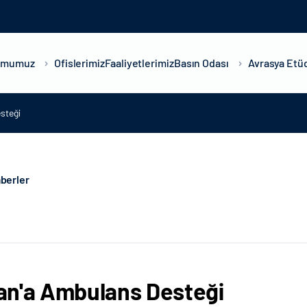
umumuz
Ofislerimiz
Faaliyetlerimiz
Basın Odası
Avrasya Etüd
steği
berler
n'a Ambulans Desteği