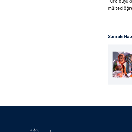
Türk büyüke
mülteci öğre
Sonraki Ha