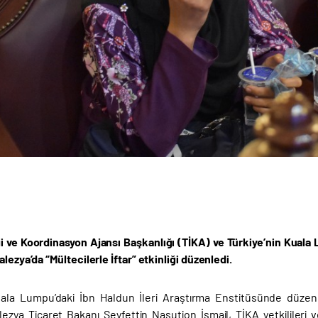
iği ve Koordinasyon Ajansı Başkanlığı (TİKA) ve Türkiye’nin Kual
alezya’da “Mültecilerle İftar” etkinliği düzenledi.
ala Lumpu’daki İbn Haldun İleri Araştırma Enstitüsünde düzen
lezya Ticaret Bakanı Seyfettin Nasution İsmail, TİKA yetkililer