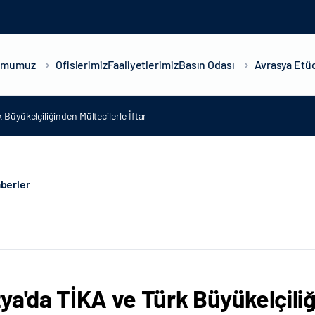
umumuz
Ofislerimiz
Faaliyetlerimiz
Basın Odası
Avrasya Etüd
 Büyükelçiliğinden Mültecilerle İftar
berler
ya'da TİKA ve Türk Büyükelçiliğ