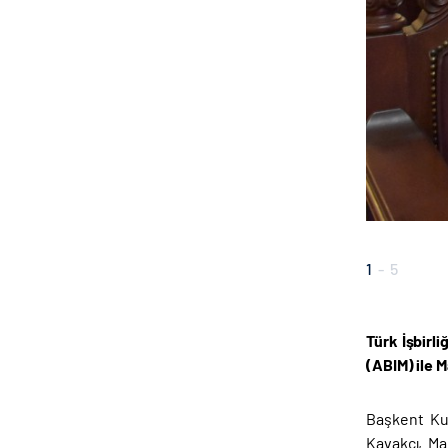
1
-
5
Türk İşbirl
(ABIM) ile M
Başkent Ku
Kavakcı, Ma