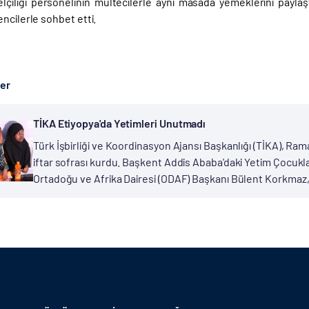
lçiliği personelinin mültecilerle aynı masada yemeklerini paylaş
ncilerle sohbet etti.
ber
TİKA Etiyopya'da Yetimleri Unutmadı
Türk İşbirliği ve Koordinasyon Ajansı Başkanlığı (TİKA), Rama
iftar sofrası kurdu. Başkent Addis Ababa'daki Yetim Çocuk
Ortadoğu ve Afrika Dairesi (ODAF) Başkanı Bülent Korkmaz,