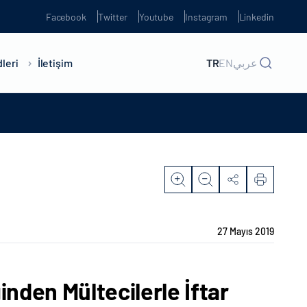
Facebook
Twitter
Youtube
Instagram
Linkedin
leri
İletişim
TR
EN
عربي
27 Mayıs 2019
inden Mültecilerle İftar