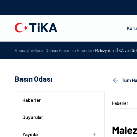
Kur
»
»
»
»
Anasayfa
Basın Odası
Haberler
Haberler
Malezya'da TİKA ve Türk
Basın Odası
Tüm Ha
Haberler
Haberler
Duyurular
Malez
Yayınlar