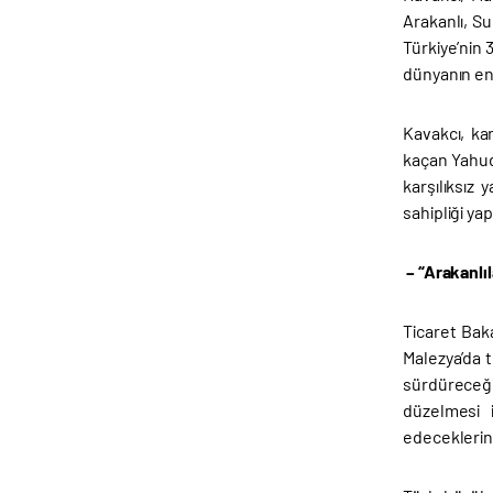
Arakanlı, Su
Türkiye’nin 
dünyanın en 
Kavakcı, kar
kaçan Yahudi
karşılıksız
sahipliği ya
– “Arakanlı
Ticaret Baka
Malezya’da t
sürdüreceği
düzelmesi i
edeceklerini 