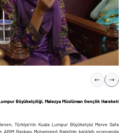
a Lumpur Büyükelçiliği, Malezya Müslüman Gençlik Hareketi
lenen, Türkiye’nin Kuala Lumpur Büyükelçisi Merve Safa
i ve ABIM Başkanı Muhammed Raimi’nin katıldığı programda