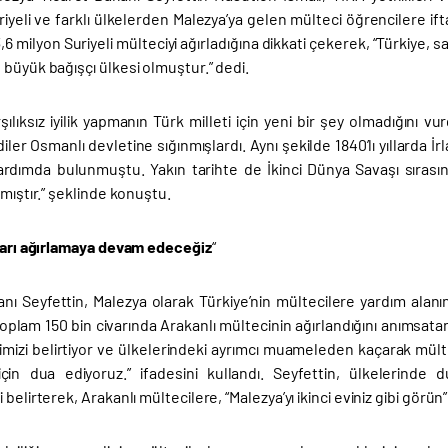
riyeli ve farklı ülkelerden Malezya’ya gelen mülteci öğrencilere i
3,6 milyon Suriyeli mülteciyi ağırladığına dikkati çekerek, “Türkiye, 
büyük bağışçı ülkesi olmuştur.” dedi.
şılıksız iyilik yapmanın Türk milleti için yeni bir şey olmadığını
ler Osmanlı devletine sığınmışlardı. Aynı şekilde 1840’lı yıllarda İ
 yardımda bulunmuştu. Yakın tarihte de İkinci Dünya Savaşı sıras
pmıştır.” şeklinde konuştu.
ları ağırlamaya devam edeceğiz
“
nı Seyfettin, Malezya olarak Türkiye’nin mültecilere yardım alanın
oplam 150 bin civarında Arakanlı mültecinin ağırlandığını anımsata
mizi belirtiyor ve ülkelerindeki ayrımcı muameleden kaçarak mü
çin dua ediyoruz.” ifadesini kullandı. Seyfettin, ülkelerinde
belirterek, Arakanlı mültecilere, “Malezya’yı ikinci eviniz gibi görün”