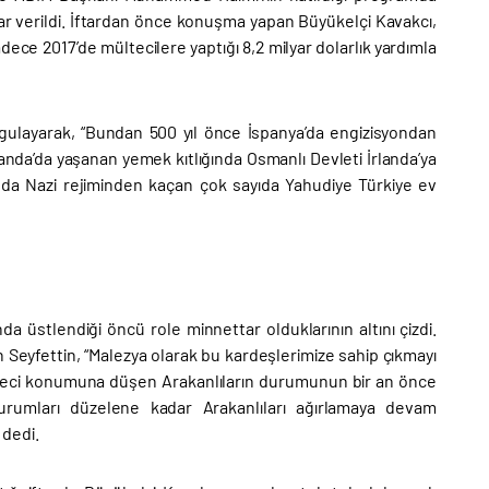
ftar verildi. İftardan önce konuşma yapan Büyükelçi Kavakcı,
sadece 2017’de mültecilere yaptığı 8,2 milyar dolarlık yardımla
 vurgulayarak, “Bundan 500 yıl önce İspanya’da engizisyondan
rlanda’da yaşanan yemek kıtlığında Osmanlı Devleti İrlanda’ya
ında Nazi rejiminden kaçan çok sayıda Yahudiye Türkiye ev
da üstlendiği öncü role minnettar olduklarının altını çizdi.
n Seyfettin, “Malezya olarak bu kardeşlerimize sahip çıkmayı
lteci konumuna düşen Arakanlıların durumunun bir an önce
 durumları düzelene kadar Arakanlıları ağırlamaya devam
 dedi.